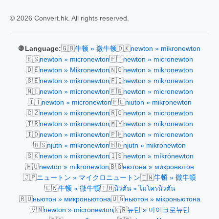
© 2026 Convert.hk. All rights reserved.
🇬🇧
🇩🇰
🌐 Language:
牛顿 » 微牛顿
newton » mikronewton
🇪🇸
🇵🇹
newton » micronewton
newton » micronewton
🇩🇪
🇳🇴
newton » Mikronewton
newton » mikronewton
🇸🇪
🇫🇮
newton » mikronewton
newton » mikronewton
🇳🇱
🇫🇷
newton » micronewton
newton » micronewton
🇮🇹
🇵🇱
newton » micronewton
niuton » mikronewton
🇨🇿
🇷🇴
newton » mikronewton
newton » micronewton
🇹🇷
🇲🇾
newton » mikronewton
newton » mikronewton
🇮🇩
🇵🇭
newton » mikronewton
newton » micronewton
🇷🇸
🇭🇷
njutn » mikronewton
njutn » mikronewton
🇸🇰
🇮🇸
newton » mikronewton
newton » míkrónewton
🇭🇺
🇧🇬
newton » mikronewton
нютона » микронютон
🇯🇵
🇹🇼
ニュートン » マイクロニュートン
牛頓 » 微牛頓
🇨🇳
🇹🇭
牛顿 » 微牛顿
นิวตัน » ไมโครนิวตัน
🇷🇺
🇺🇦
ньютон » микроньютона
ньютон » мікроньютона
🇻🇳
🇰🇷
newton » micronewton
뉴턴 » 마이크로뉴턴