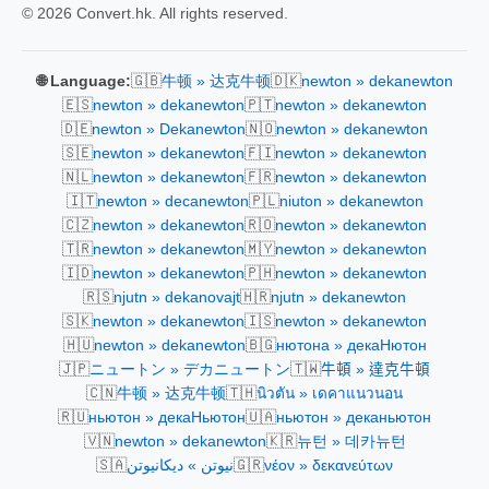
© 2026 Convert.hk. All rights reserved.
🇬🇧
🇩🇰
🌐 Language:
牛顿 » 达克牛顿
newton » dekanewton
🇪🇸
🇵🇹
newton » dekanewton
newton » dekanewton
🇩🇪
🇳🇴
newton » Dekanewton
newton » dekanewton
🇸🇪
🇫🇮
newton » dekanewton
newton » dekanewton
🇳🇱
🇫🇷
newton » dekanewton
newton » dekanewton
🇮🇹
🇵🇱
newton » decanewton
niuton » dekanewton
🇨🇿
🇷🇴
newton » dekanewton
newton » dekanewton
🇹🇷
🇲🇾
newton » dekanewton
newton » dekanewton
🇮🇩
🇵🇭
newton » dekanewton
newton » dekanewton
🇷🇸
🇭🇷
njutn » dekanovajt
njutn » dekanewton
🇸🇰
🇮🇸
newton » dekanewton
newton » dekanewton
🇭🇺
🇧🇬
newton » dekanewton
нютона » декаНютон
🇯🇵
🇹🇼
ニュートン » デカニュートン
牛頓 » 達克牛頓
🇨🇳
🇹🇭
牛顿 » 达克牛顿
นิวตัน » เดคาแนวนอน
🇷🇺
🇺🇦
ньютон » декаНьютон
ньютон » деканьютон
🇻🇳
🇰🇷
newton » dekanewton
뉴턴 » 데카뉴턴
🇸🇦
🇬🇷
نيوتن » ديكانيوتن
νέον » δεκανεύτων