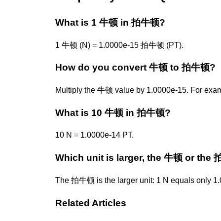
What is 1 牛顿 in 拍牛顿?
1 牛顿 (N) = 1.0000e-15 拍牛顿 (PT).
How do you convert 牛顿 to 拍牛顿?
Multiply the 牛顿 value by 1.0000e-15. For exa
What is 10 牛顿 in 拍牛顿?
10 N = 1.0000e-14 PT.
Which unit is larger, the 牛顿 or th
The 拍牛顿 is the larger unit: 1 N equals only 1
Related Articles