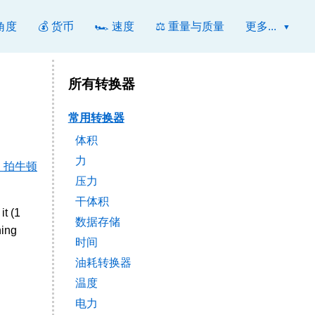
 角度
💰 货币
🏎️ 速度
⚖️ 重量与质量
更多...
所有转换器
常用转换器
体积
力
 拍牛顿
压力
干体积
it (1
数据存储
hing
时间
油耗转换器
温度
电力