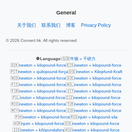
General
关于我们
联系我们
博客
Privacy Policy
© 2026 Convert.hk. All rights reserved.
🇬🇧
🌐 Language:
牛顿 » 千磅力
🇩🇰
🇪🇸
newton » kilopound-force
newton » kilopound-force
🇵🇹
🇩🇪
newton » quilopound-força
newton » Kilopfund-Kraft
🇳🇴
🇸🇪
newton » kilopound-force
newton » kilopound-force
🇫🇮
🇳🇱
newton » kilopound-force
newton » kilopound-force
🇫🇷
🇮🇹
newton » kilopound-force
newton » kilopound-forza
🇵🇱
🇨🇿
niuton » kilopound-force
newton » kilopound-force
🇷🇴
🇹🇷
newton » kilopound-force
newton » kilopound-force
🇲🇾
🇮🇩
newton » kilopound-force
newton » kilopound-force
🇵🇭
🇷🇸
newton » kilopound-force
njutn » kilopound-sila
🇭🇷
🇸🇰
njutn » kilopound-force
newton » kilopound-force
🇮🇸
🇭🇺
newton » kílópundafors
newton » kilopound-force