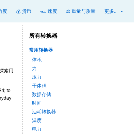
 角度
💰 货币
🏎️ 速度
⚖️ 重量与质量
更多...
所有转换器
常用转换器
体积
力
以探索用
压力
干体积
4; to
数据存储
eryday
时间
油耗转换器
温度
电力