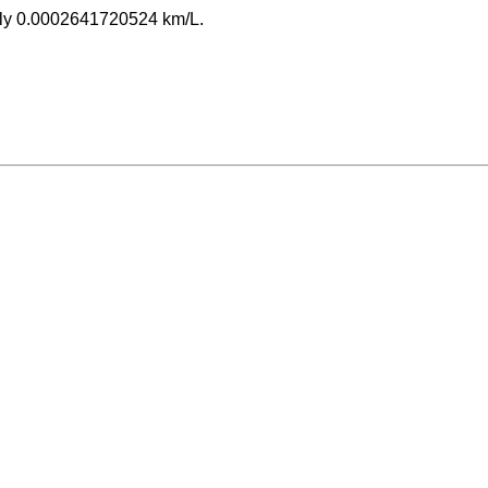
only 0.0002641720524 km/L.