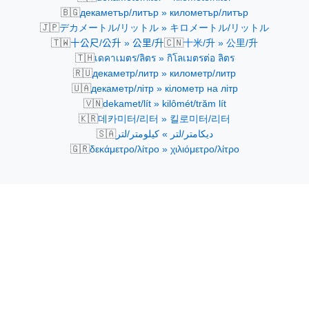
🇧🇬
декаметър/литър » километър/литър
🇯🇵
デカメートル/リットル » キロメートル/リットル
🇹🇼
🇨🇳
十公尺/公升 » 公里/升
十米/升 » 公里/升
🇹🇭
เดคาเมตร/ลิตร » กิโลเมตรต่อ ลิตร
🇷🇺
декаметр/литр » километр/литр
🇺🇦
декаметр/літр » кілометр на літр
🇻🇳
dekamet/lít » kilômét/trăm lít
🇰🇷
데카미터/리터 » 킬로미터/리터
🇸🇦
ديكامتر/لتر » كيلومتر/لتر
🇬🇷
δεκάμετρο/λίτρο » χιλιόμετρο/λίτρο