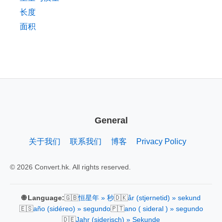
长度
面积
General
关于我们
联系我们
博客
Privacy Policy
© 2026 Convert.hk. All rights reserved.
🇬🇧
🇩🇰
🌐 Language:
恒星年 » 秒
år (stjernetid) » sekund
🇪🇸
🇵🇹
año (sidéreo) » segundo
ano ( sideral ) » segundo
🇩🇪
Jahr (siderisch) » Sekunde