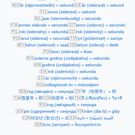
🇳🇴
🇸🇪
år (stjernesirkelår) » sekund
år (sidereal) » sekund
🇫🇮
vuosi (sidereal) » sekunti
🇳🇱
jaar (sterrenkundig) » seconde
🇫🇷
🇮🇹
année sidérale » seconde
anno (sidereo) » secondo
🇵🇱
🇨🇿
rok (sideralny) » sekunda
rok (siderický) » sekunda
🇷🇴
🇹🇷
anul (sidereal) » secundă
yıl (gözlemsel) » saniye
🇲🇾
🇮🇩
tahun (sidereal) » saat
tahun (sideral) » detik
🇵🇭
taon (sidereal) » ikaw
🇷🇸
solarna godina (zodijakalna) » sekunda
🇭🇷
godina (zodijakalna) » sekunda
🇸🇰
rok (siderický) » sekunda
🇮🇸
ár (stjörnumerki) » sekúnda
🇭🇺
csillagászati év » másodperc
🇧🇬
🇯🇵
год (звезден) » секунда
年（恒星年） » 秒
🇹🇼
🇨🇳
🇹🇭
恆星年 » 秒
恒星年 » 秒
ปี (เทียมสุริยะ) » วินาที
🇷🇺
год (звёздный) » секунда
🇺🇦
🇻🇳
рік (сідеричний) » секунда
năm (địa lý) » giây
🇰🇷
🇸🇦
태양년 (항성년) » 초
السنة (نجميّة) » ثانية
🇬🇷
έτος (αστρικό) » δευτερόλεπτο