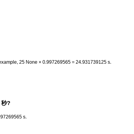
example, 25 None × 0.997269565 = 24.931739125 s.
e 秒?
.997269565 s.