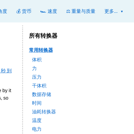
 角度
💰 货币
🏎️ 速度
⚖️ 重量与质量
更多...
所有转换器
常用转换器
体积
力
 秒 到
压力
干体积
 by it
数据存储
, so
时间
油耗转换器
温度
电力