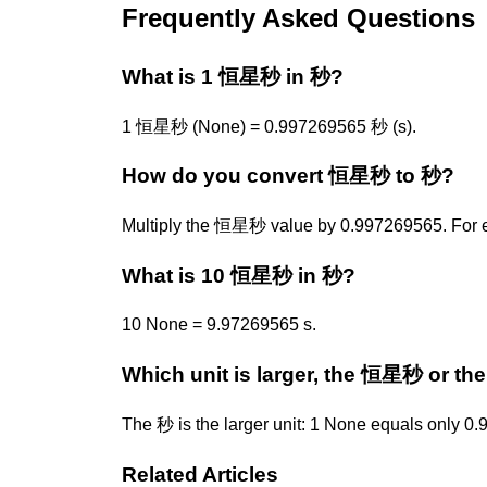
Frequently Asked Questions
What is 1 恒星秒 in 秒?
1 恒星秒 (None) = 0.997269565 秒 (s).
How do you convert 恒星秒 to 秒?
Multiply the 恒星秒 value by 0.997269565. For 
What is 10 恒星秒 in 秒?
10 None = 9.97269565 s.
Which unit is larger, the 恒星秒 or th
The 秒 is the larger unit: 1 None equals only 0
Related Articles