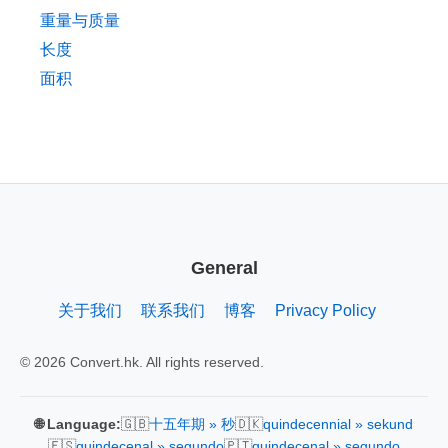
重量与质量
长度
面积
General
关于我们
联系我们
博客
Privacy Policy
© 2026 Convert.hk. All rights reserved.
🇬🇧
🇩🇰
🌐 Language:
十五年期 » 秒
quindecennial » sekund
🇪🇸
🇵🇹
quindecenal » segundo
quindecenal » segundo