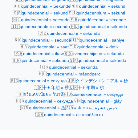
🇩🇪
🇳🇴
quindecennial » Sekunde
quindecennial » sekund
🇸🇪
🇫🇮
quindecennial » sekund
quindecennium » sekunti
🇳🇱
🇫🇷
quindecennial » seconde
quindécennal » seconde
🇮🇹
🇵🇱
quindecennale » secondo
quindecennial » sekunda
🇨🇿
quindecenníální » sekunda
🇷🇴
🇹🇷
quindecennial » secundă
quindecennial » saniye
🇲🇾
🇮🇩
quindecennial » saat
quindecennial » detik
🇵🇭
🇷🇸
quindecennial » ikaw
kvindecenijalno » sekunda
🇭🇷
🇸🇰
quindecennial » sekunda
quindecennial » sekunda
🇮🇸
quindecennial » sekúnda
🇭🇺
quindecennial » másodperc
🇧🇬
🇯🇵
quindecennial » секунда
クインデシエンニアル » 秒
🇹🇼
🇨🇳
十五年期 » 秒
十五年期 » 秒
🇹🇭
🇷🇺
ควินเดซเนียล » วินาที
квиндекенниал » секунда
🇺🇦
🇻🇳
quindecennial » секунда
quindecennial » giây
🇰🇷
🇸🇦
quindecennial » 초
خمس عشرة سنة » ثانية
🇬🇷
quindecennial » δευτερόλεπτο