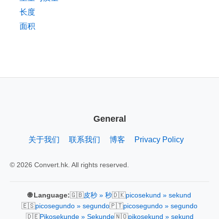
长度
面积
General
关于我们
联系我们
博客
Privacy Policy
© 2026 Convert.hk. All rights reserved.
🇬🇧
🇩🇰
🌐 Language:
皮秒 » 秒
picosekund » sekund
🇪🇸
🇵🇹
picosegundo » segundo
picosegundo » segundo
🇩🇪
🇳🇴
Pikosekunde » Sekunde
pikosekund » sekund