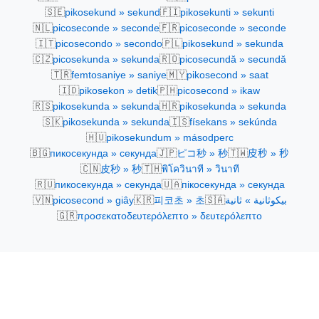
🇸🇪
🇫🇮
pikosekund » sekund
pikosekunti » sekunti
🇳🇱
🇫🇷
picoseconde » seconde
picoseconde » seconde
🇮🇹
🇵🇱
picosecondo » secondo
pikosekund » sekunda
🇨🇿
🇷🇴
picosekunda » sekunda
picosecundă » secundă
🇹🇷
🇲🇾
femtosaniye » saniye
pikosecond » saat
🇮🇩
🇵🇭
pikosekon » detik
picosecond » ikaw
🇷🇸
🇭🇷
pikosekunda » sekunda
pikosekunda » sekunda
🇸🇰
🇮🇸
pikosekunda » sekunda
físekans » sekúnda
🇭🇺
pikosekundum » másodperc
🇧🇬
🇯🇵
🇹🇼
пикосекунда » секунда
ピコ秒 » 秒
皮秒 » 秒
🇨🇳
🇹🇭
皮秒 » 秒
พิโควินาที » วินาที
🇷🇺
🇺🇦
пикосекунда » секунда
пікосекунда » секунда
🇻🇳
🇰🇷
🇸🇦
picosecond » giây
피코초 » 초
بيكوثانية » ثانية
🇬🇷
προσεκατοδευτερόλεπτο » δευτερόλεπτο