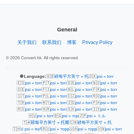
General
关于我们
联系我们
博客
Privacy Policy
© 2026 Convert.hk. All rights reserved.
🇬🇧
🇩🇰
🌐 Language:
磅每平方英寸 » 托
psi » torr
🇪🇸
🇵🇹
🇩🇪
🇳🇴
psi » torr
psi » torr
psi » torr
psi » torr
🇸🇪
🇫🇮
🇳🇱
🇫🇷
psi » torr
psi » torr
psi » torr
psi » torr
🇮🇹
🇵🇱
🇨🇿
🇷🇴
psi » torr
psi » torr
psi » torr
psi » torr
🇹🇷
🇲🇾
🇮🇩
🇵🇭
psi » torr
psi » torr
psi » torr
psi » torr
🇷🇸
🇭🇷
🇸🇰
🇮🇸
psi » torr
psi » torr
psi » torr
psi » torr
🇭🇺
🇧🇬
🇯🇵
psi » torr
psi » тор
psi » トル
🇹🇼
🇨🇳
磅每平方英寸 » 托爾
磅每平方英寸 » 托
🇹🇭
🇷🇺
🇺🇦
🇻🇳
ป psi » ทอร์
psi » торр
psi » торр
psi » torr