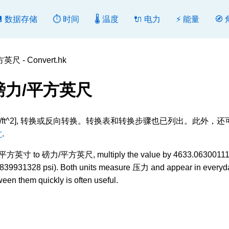
💾 数据存储
⏱️ 时间
🌡️ 温度
🔌 电力
⚡ 能量
🧭
 - Convert.hk
磅力/平方英尺
[pdl/ft^2], 转换或反向转换。转换表和转换步骤也已列出。此外，
寸
.
 磅每平方英寸 to 磅力/平方英尺, multiply the value by 4633.06300111;
0215839931328 psi). Both units measure 压力 and appear in everyd
ween them quickly is often useful.