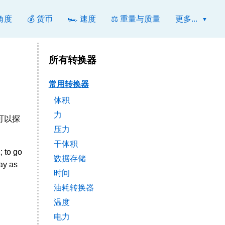
 角度
💰 货币
🏎️ 速度
⚖️ 重量与质量
更多...
所有转换器
常用转换器
体积
力
还可以探
压力
干体积
 to go
数据存储
ay as
时间
油耗转换器
温度
电力