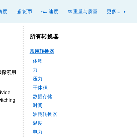
 角度
💰 货币
🏎️ 速度
⚖️ 重量与质量
更多...
所有转换器
常用转换器
体积
力
可以探索用
压力
干体积
ivide
数据存储
witching
时间
油耗转换器
温度
电力