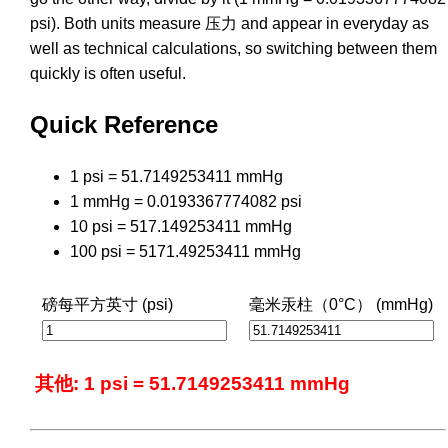
psi). Both units measure 压力 and appear in everyday as
well as technical calculations, so switching between them
quickly is often useful.
Quick Reference
1 psi = 51.7149253411 mmHg
1 mmHg = 0.0193367774082 psi
10 psi = 517.149253411 mmHg
100 psi = 5171.49253411 mmHg
磅每平方英寸 (psi)
毫米汞柱（0°C） (mmHg)
其他: 1 psi = 51.7149253411 mmHg