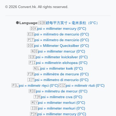
© 2026 Convert.hk. All rights reserved.
🇬🇧
🌐 Language:
磅每平方英寸 » 毫米汞柱（0°C）
🇩🇰
psi » millimeter mercury (0°C)
🇪🇸
psi » milímetro de mercurio (0°C)
🇵🇹
psi » milímetro de mercúrio (0°C)
🇩🇪
psi » Millimeter Quecksilber (0°C)
🇳🇴
psi » millimeter mercur (0°C)
🇸🇪
psi » millimeter kvicksilver (0°C)
🇫🇮
psi » millimetrin elohopea (0°C)
🇳🇱
psi » millimeter kwik (0°C)
🇫🇷
psi » millimètre de mercure (0°C)
🇮🇹
psi » millimetro di mercurio (0°C)
🇵🇱
🇨🇿
psi » milimetr rtęci (0°C)
psi » milimetr rtuti (0°C)
🇷🇴
psi » milimetru de mercur (0°C)
🇹🇷
psi » milimetre cıva (0°C)
🇲🇾
psi » milimeter merkuri (0°C)
🇮🇩
psi » milimeter merkuri (0°C)
🇵🇭
psi » millimeter mercury (0°C)