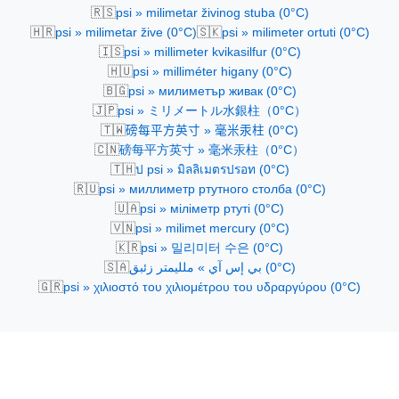
🇷🇸
psi » milimetar živinog stuba (0°C)
🇭🇷
🇸🇰
psi » milimetar žive (0°C)
psi » milimeter ortuti (0°C)
🇮🇸
psi » millimeter kvikasilfur (0°C)
🇭🇺
psi » milliméter higany (0°C)
🇧🇬
psi » милиметър живак (0°C)
🇯🇵
psi » ミリメートル水銀柱（0°C）
🇹🇼
磅每平方英寸 » 毫米汞柱 (0°C)
🇨🇳
磅每平方英寸 » 毫米汞柱（0°C）
🇹🇭
ป psi » มิลลิเมตรปรอท (0°C)
🇷🇺
psi » миллиметр ртутного столба (0°C)
🇺🇦
psi » міліметр ртуті (0°C)
🇻🇳
psi » milimet mercury (0°C)
🇰🇷
psi » 밀리미터 수은 (0°C)
🇸🇦
بي إس آي » ملليمتر زئبق (0°C)
🇬🇷
psi » χιλιοστό του χιλιομέτρου του υδραργύρου (0°C)