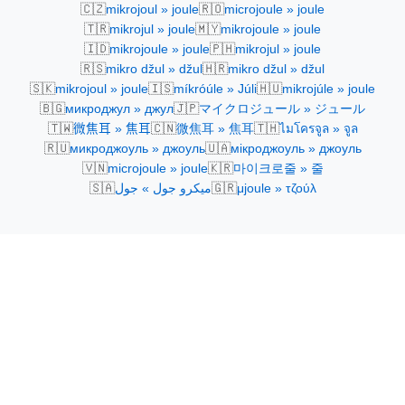
🇨🇿
🇷🇴
mikrojoul » joule
microjoule » joule
🇹🇷
🇲🇾
mikrojul » joule
mikrojoule » joule
🇮🇩
🇵🇭
mikrojoule » joule
mikrojul » joule
🇷🇸
🇭🇷
mikro džul » džul
mikro džul » džul
🇸🇰
🇮🇸
🇭🇺
mikrojoul » joule
míkróúle » Júli
mikrojúle » joule
🇧🇬
🇯🇵
микроджул » джул
マイクロジュール » ジュール
🇹🇼
🇨🇳
🇹🇭
微焦耳 » 焦耳
微焦耳 » 焦耳
ไมโครจูล » จูล
🇷🇺
🇺🇦
микроджоуль » джоуль
мікроджоуль » джоуль
🇻🇳
🇰🇷
microjoule » joule
마이크로줄 » 줄
🇸🇦
🇬🇷
ميكرو جول » جول
μjoule » τζούλ