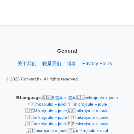
General
关于我们
联系我们
博客
Privacy Policy
© 2026 Convert.hk. All rights reserved.
🇬🇧
🇩🇰
🌐 Language:
微焦耳 » 焦耳
mikrojoule » joule
🇪🇸
🇵🇹
microjulio » julio
microjoule » joule
🇩🇪
🇳🇴
Mikrojoule » joule
mikrojoule » joule
🇸🇪
🇫🇮
mikrojoule » joule
mikrojoule » joule
🇳🇱
🇫🇷
microjoule » joule
microjoule » joule
🇮🇹
🇵🇱
microjoule » joule
mikrojoule » dżul