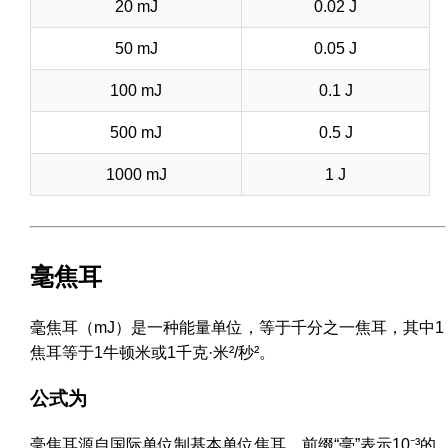
20 mJ
0.02 J
50 mJ
0.05 J
100 mJ
0.1 J
500 mJ
0.5 J
1000 mJ
1 J
毫焦耳
毫焦耳（mJ）是一种能量单位，等于千分之一焦耳，其中1
焦耳等于1牛顿米或1千克·米²/秒²。
公式为
毫焦耳源自国际单位制基本单位焦耳，前缀“毫”表示10⁻³的