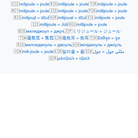
🇨🇿
🇷🇴
🇹🇷
milijoule » joule
millijoule » joule
milijoule » joule
🇲🇾
🇮🇩
🇵🇭
milijoule » joule
milijoule » joule
millijoule » joule
🇷🇸
🇭🇷
🇸🇰
milijoujl » džul
milijoual » džul
milijoule » joule
🇮🇸
🇭🇺
millijoule » Júli
millijoule » joule
🇧🇬
🇯🇵
милиджоул » джул
ミリジュール » ジュール
🇹🇼
🇨🇳
🇹🇭
毫焦耳 » 焦耳
毫焦耳 » 焦耳
มิลลิจูล » จูล
🇷🇺
🇺🇦
миллиджоуль » джоуль
міліджоуль » джоуль
🇻🇳
🇰🇷
🇸🇦
mili-joule » joule
밀리줄 » 줄
مللي جول » جول
🇬🇷
μιλιτζούλ » τζούλ