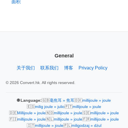
面积
General
关于我们
联系我们
博客
Privacy Policy
© 2026 Convert.hk. All rights reserved.
🇬🇧
🇩🇰
🌐 Language:
毫焦耳 » 焦耳
millijoule » joule
🇪🇸
🇵🇹
milig joule » julio
millijoule » joule
🇩🇪
🇳🇴
🇸🇪
Millijoule » joule
millijoule » joule
millijoule » joule
🇫🇮
🇳🇱
🇫🇷
millijoule » joule
millijoule » joule
millijoule » joule
🇮🇹
🇵🇱
millijoule » joule
miligodzaj » dżul