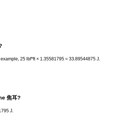
?
xample, 25 lbf*ft × 1.35581795 = 33.89544875 J.
 the 焦耳?
1795 J.