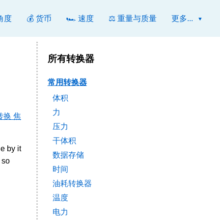
 角度
💰 货币
🏎️ 速度
⚖️ 重量与质量
更多...
所有转换器
常用转换器
体积
力
转换 焦
压力
干体积
 by it
数据存储
 so
时间
油耗转换器
温度
电力