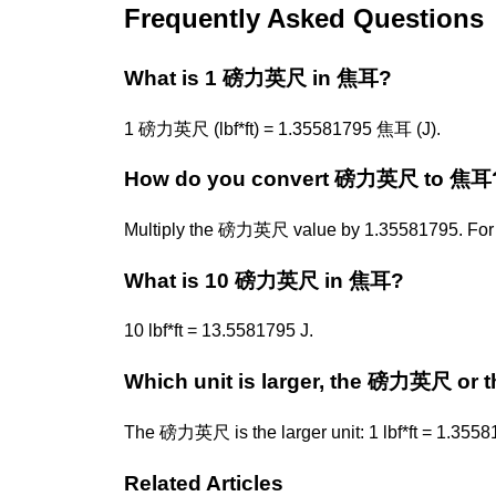
Frequently Asked Questions
What is 1 磅力英尺 in 焦耳?
1 磅力英尺 (lbf*ft) = 1.35581795 焦耳 (J).
How do you convert 磅力英尺 to 焦耳
Multiply the 磅力英尺 value by 1.35581795. For e
What is 10 磅力英尺 in 焦耳?
10 lbf*ft = 13.5581795 J.
Which unit is larger, the 磅力英尺 or
The 磅力英尺 is the larger unit: 1 lbf*ft = 1.3558
Related Articles