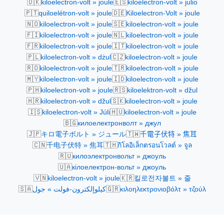
🇩🇰
🇪🇸
kiloelectron-volt » joule
kiloelectron-volt » julio
🇵🇹
🇩🇪
quiloelétron-volt » joule
Kiloelectron-Volt » joule
🇳🇴
🇸🇪
kiloelectron-volt » joule
kiloelectron-volt » joule
🇫🇮
🇳🇱
kiloelectron-volt » joule
kiloelectron-volt » joule
🇫🇷
🇮🇹
kiloelectron-volt » joule
kiloelectron-volt » joule
🇵🇱
🇨🇿
kiloelectron-volt » dżul
kiloelectron-volt » joule
🇷🇴
🇹🇷
kiloelectron-volt » joule
kiloelectron-volt » joule
🇲🇾
🇮🇩
kiloelectron-volt » joule
kiloelectron-volt » joule
🇵🇭
🇷🇸
kiloelectron-volt » joule
kiloelektron-volt » džul
🇭🇷
🇸🇰
kiloelectron-volt » džul
kiloelectron-volt » joule
🇮🇸
🇭🇺
kiloelectron-volt » Júli
kiloelectron-volt » joule
🇧🇬
килоелектронволт » джул
🇯🇵
🇹🇼
キロ電子ボルト » ジュール
千電子伏特 » 焦耳
🇨🇳
🇹🇭
千电子伏特 » 焦耳
กิโลอิเล็กตรอนโวลต์ » จูล
🇷🇺
килоэлектронвольт » джоуль
🇺🇦
кілоелектрон-вольт » джоуль
🇻🇳
🇰🇷
kiloelectron-volt » joule
킬로전자볼트 » 줄
🇸🇦
🇬🇷
كيلوإلكترون-فولت » جول
κιλοηλεκτρονιοβόλτ » τζούλ