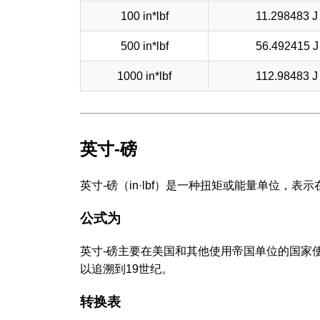
100 in*lbf
11.298483 J
500 in*lbf
56.492415 J
1000 in*lbf
112.98483 J
英寸-磅
英寸-磅（in·lbf）是一种扭矩或能量单位，
公式为
英寸-磅主要在美国和其他使用帝国单位的国家
以追溯到19世纪。
转换表