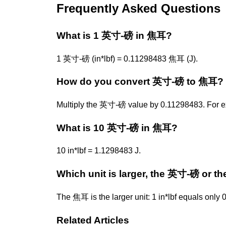
Frequently Asked Questions
What is 1 英寸-磅 in 焦耳?
1 英寸-磅 (in*lbf) = 0.11298483 焦耳 (J).
How do you convert 英寸-磅 to 焦耳?
Multiply the 英寸-磅 value by 0.11298483. For ex
What is 10 英寸-磅 in 焦耳?
10 in*lbf = 1.1298483 J.
Which unit is larger, the 英寸-磅 or 
The 焦耳 is the larger unit: 1 in*lbf equals only
Related Articles