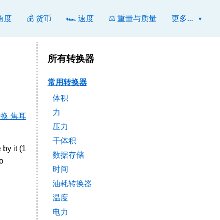
 角度
💰 货币
🏎️ 速度
⚖️ 重量与质量
更多...
所有转换器
常用转换器
体积
力
换 焦耳
压力
干体积
by it (1
数据存储
o
时间
油耗转换器
温度
电力