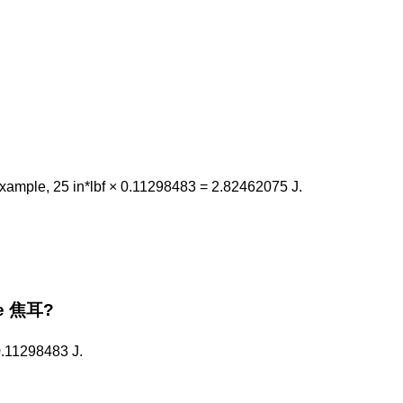
ample, 25 in*lbf × 0.11298483 = 2.82462075 J.
the 焦耳?
 0.11298483 J.