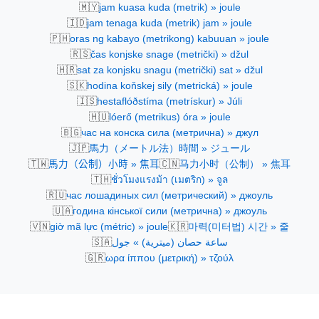
🇲🇾
jam kuasa kuda (metrik) » joule
🇮🇩
jam tenaga kuda (metrik) jam » joule
🇵🇭
oras ng kabayo (metrikong) kabuuan » joule
🇷🇸
čas konjske snage (metrički) » džul
🇭🇷
sat za konjsku snagu (metrički) sat » džul
🇸🇰
hodina koňskej sily (metrická) » joule
🇮🇸
hestaflóðstíma (metrískur) » Júli
🇭🇺
lóerő (metrikus) óra » joule
🇧🇬
час на конска сила (метрична) » джул
🇯🇵
馬力（メートル法）時間 » ジュール
🇹🇼
🇨🇳
馬力（公制）小時 » 焦耳
马力小时（公制） » 焦耳
🇹🇭
ชั่วโมงแรงม้า (เมตริก) » จูล
🇷🇺
час лошадиных сил (метрический) » джоуль
🇺🇦
година кінської сили (метрична) » джоуль
🇻🇳
🇰🇷
giờ mã lực (métric) » joule
마력(미터법) 시간 » 줄
🇸🇦
ساعة حصان (ميترية) » جول
🇬🇷
ωρα ίππου (μετρική) » τζούλ