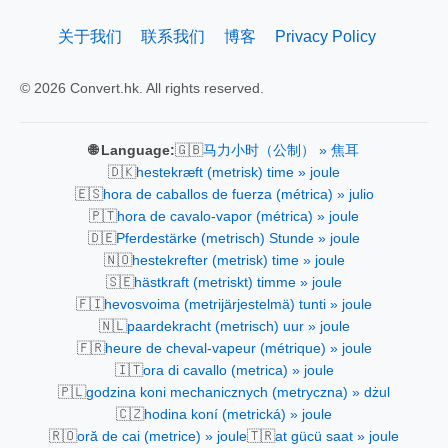
关于我们
联系我们
博客
Privacy Policy
© 2026 Convert.hk. All rights reserved.
🇬🇧
🌐 Language:
马力小时（公制） » 焦耳
🇩🇰
hestekræft (metrisk) time » joule
🇪🇸
hora de caballos de fuerza (métrica) » julio
🇵🇹
hora de cavalo-vapor (métrica) » joule
🇩🇪
Pferdestärke (metrisch) Stunde » joule
🇳🇴
hestekrefter (metrisk) time » joule
🇸🇪
hästkraft (metriskt) timme » joule
🇫🇮
hevosvoima (metrijärjestelmä) tunti » joule
🇳🇱
paardekracht (metrisch) uur » joule
🇫🇷
heure de cheval-vapeur (métrique) » joule
🇮🇹
ora di cavallo (metrica) » joule
🇵🇱
godzina koni mechanicznych (metryczna) » dżul
🇨🇿
hodina koní (metrická) » joule
🇷🇴
🇹🇷
oră de cai (metrice) » joule
at gücü saat » joule