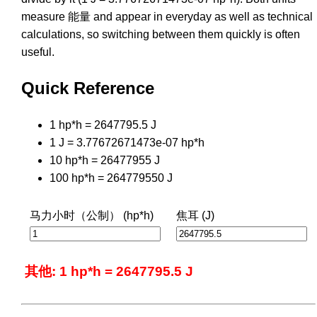
measure 能量 and appear in everyday as well as technical
calculations, so switching between them quickly is often
useful.
Quick Reference
1 hp*h = 2647795.5 J
1 J = 3.77672671473e-07 hp*h
10 hp*h = 26477955 J
100 hp*h = 264779550 J
马力小时（公制） (hp*h)
焦耳 (J)
其他: 1 hp*h = 2647795.5 J