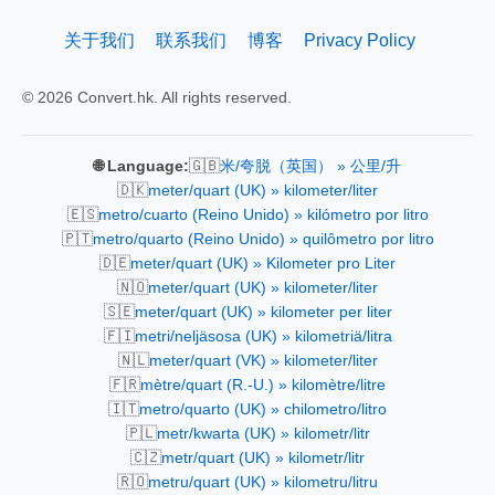
关于我们
联系我们
博客
Privacy Policy
© 2026 Convert.hk. All rights reserved.
🇬🇧
🌐 Language:
米/夸脱（英国） » 公里/升
🇩🇰
meter/quart (UK) » kilometer/liter
🇪🇸
metro/cuarto (Reino Unido) » kilómetro por litro
🇵🇹
metro/quarto (Reino Unido) » quilômetro por litro
🇩🇪
meter/quart (UK) » Kilometer pro Liter
🇳🇴
meter/quart (UK) » kilometer/liter
🇸🇪
meter/quart (UK) » kilometer per liter
🇫🇮
metri/neljäsosa (UK) » kilometriä/litra
🇳🇱
meter/quart (VK) » kilometer/liter
🇫🇷
mètre/quart (R.-U.) » kilomètre/litre
🇮🇹
metro/quarto (UK) » chilometro/litro
🇵🇱
metr/kwarta (UK) » kilometr/litr
🇨🇿
metr/quart (UK) » kilometr/litr
🇷🇴
metru/quart (UK) » kilometru/litru