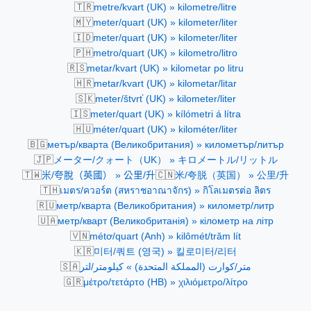
🇹🇷
metre/kvart (UK) » kilometre/litre
🇲🇾
meter/quart (UK) » kilometer/liter
🇮🇩
meter/quart (UK) » kilometer/liter
🇵🇭
metro/quart (UK) » kilometro/litro
🇷🇸
metar/kvart (UK) » kilometar po litru
🇭🇷
metar/kvart (UK) » kilometar/litar
🇸🇰
meter/štvrť (UK) » kilometer/liter
🇮🇸
meter/quart (UK) » kílómetri á lítra
🇭🇺
méter/quart (UK) » kilométer/liter
🇧🇬
метър/кварта (Великобритания) » километър/литър
🇯🇵
メーター/クォート（UK） » キロメートル/リットル
🇹🇼
🇨🇳
米/夸脫（英國） » 公里/升
米/夸脱（英国） » 公里/升
🇹🇭
เมตร/ควอร์ต (สหราชอาณาจักร) » กิโลเมตรต่อ ลิตร
🇷🇺
метр/кварта (Великобритания) » километр/литр
🇺🇦
метр/кварт (Великобританія) » кілометр на літр
🇻🇳
métơ/quart (Anh) » kilômét/trăm lít
🇰🇷
미터/쿼트 (영국) » 킬로미터/리터
🇸🇦
متر/كوارت (المملكة المتحدة) » كيلومتر/لتر
🇬🇷
μέτρο/τετάρτο (ΗΒ) » χιλιόμετρο/λίτρο