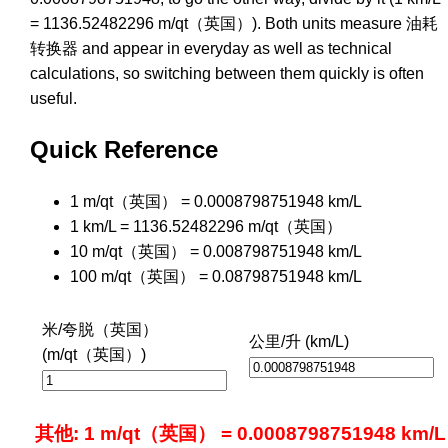
= 1136.52482296 m/qt（英国）). Both units measure 油耗
转换器 and appear in everyday as well as technical
calculations, so switching between them quickly is often
useful.
Quick Reference
1 m/qt（英国） = 0.0008798751948 km/L
1 km/L = 1136.52482296 m/qt（英国）
10 m/qt（英国） = 0.008798751948 km/L
100 m/qt（英国） = 0.08798751948 km/L
米/夸脱（英国）
公里/升 (km/L)
(m/qt（英国）)
其他: 1 m/qt（英国） = 0.0008798751948 km/L