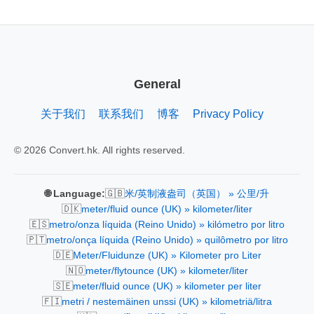
General
关于我们
联系我们
博客
Privacy Policy
© 2026 Convert.hk. All rights reserved.
🇬🇧
🌐 Language:
米/英制液盎司（英国） » 公里/升
🇩🇰
meter/fluid ounce (UK) » kilometer/liter
🇪🇸
metro/onza líquida (Reino Unido) » kilómetro por litro
🇵🇹
metro/onça líquida (Reino Unido) » quilômetro por litro
🇩🇪
Meter/Fluidunze (UK) » Kilometer pro Liter
🇳🇴
meter/flytounce (UK) » kilometer/liter
🇸🇪
meter/fluid ounce (UK) » kilometer per liter
🇫🇮
metri / nestemäinen unssi (UK) » kilometriä/litra