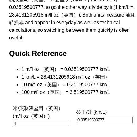
0.03519500777; to go the other way, divide by it (1 km/L =
28.4131205918 m/fl oz（英国）). Both units measure 油耗
转换器 and appear in everyday as well as technical
calculations, so switching between them quickly is often
useful.
Quick Reference
1 m/fl oz（英国） = 0.03519500777 km/L
1 km/L = 28.4131205918 m/fl oz（英国）
10 m/fl oz（英国） = 0.3519500777 km/L
100 m/fl oz（英国） = 3.519500777 km/L
米/英制液盎司（英国）
公里/升 (km/L)
(m/fl oz（英国）)