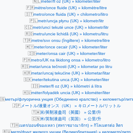
🇳🇱
meter/fl oz (UK) » kilometer/liter
🇫🇷
mètre/once fluide (UK) » kilomètre/litre
🇮🇹
metro/once fluida (UK) » chilometro/litro
🇵🇱
metr/uncja płynu (UK) » kilometr/litr
🇨🇿
metr/uncí tekuté unce (UK) » kilometr/litr
🇷🇴
metru/uncie lichidă (UK) » kilometru/litru
🇹🇷
metre/sıvı onsu (İngiltere) » kilometre/litre
🇲🇾
meter/once cecair (UK) » kilometer/liter
🇮🇩
meter/onsa cair (UK) » kilometer/liter
🇵🇭
metro/UK na likidong onsa » kilometro/litro
🇷🇸
metar/unca tečnosti (UK) » kilometar po litru
🇭🇷
metar/uncaj tekućine (UK) » kilometar/litar
🇸🇰
meter/tekutina unca (UK) » kilometer/liter
🇮🇸
meter/fl oz (UK) » kílómetri á lítra
🇭🇺
méter/folyadék uncia (UK) » kilométer/liter
🇬
метър/флуорична унция (Обединено кралство) » километър/лит
🇯🇵
メートル/液量オンス（UK） » キロメートル/リットル
🇹🇼
米/英制液盎司（英國） » 公里/升
🇨🇳
米/英制液盎司（英国） » 公里/升
🇹🇭
เมตร/ออนซ์ของเหลว (สหราชอาณาจักร) » กิโลเมตรต่อ ลิตร
🇷🇺
метр/фунт жидкого унции (Великобритания) » километр/литр