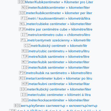
🇩🇪
Meter/Kubikzentimeter » Kilometer pro Liter
🇳🇴
meter/kubikkcentimeter » kilometer/liter
🇸🇪
meter/kubikcentimeter » kilometer per liter
🇫🇮
metri / kuutiosenttimetri » kilometriä/litra
🇳🇱
meter/cubieke centimeter » kilometer/liter
🇫🇷
mètre par centimètre cube » kilomètre/litre
🇮🇹
metro/centimetro cubo » chilometro/litro
🇵🇱
metr/centymetr sześcienny » kilometr/litr
🇨🇿
metr/kubický centimetr » kilometr/litr
🇷🇴
metru/cubic centimetru » kilometru/litru
🇹🇷
metre/kübik santimetre » kilometre/litre
🇲🇾
meter/kubik sentimeter » kilometer/liter
🇮🇩
meter/kubik sentimeter » kilometer/liter
🇵🇭
metro/kubik na sentimetro » kilometro/litro
🇷🇸
metar/centimeter kubni » kilometar po litru
🇭🇷
metar/kubni centimetar » kilometar/litar
🇸🇰
meter/kubický centimeter » kilometer/liter
🇮🇸
meter/cubic centimeter » kílómetri á lítra
🇭🇺
méter/kockacentiméter » kilométer/liter
🇧🇬
метър/кубичен сантиметър » километър/литър
🇯🇵