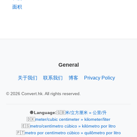
面积
General
关于我们
联系我们
博客
Privacy Policy
© 2026 Convert.hk. All rights reserved.
🇬🇧
🌐 Language:
米/立方厘米 » 公里/升
🇩🇰
meter/cubic centimeter » kilometer/liter
🇪🇸
metro/centímetro cúbico » kilómetro por litro
🇵🇹
metro por centímetro cúbico » quilômetro por litro