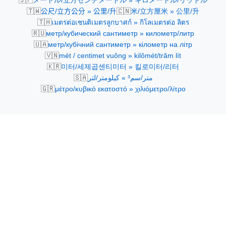
メートル/立方センチメートル » キロメートル/リットル
🇹🇼
🇨🇳
公尺/立方公分 » 公里/升
米/立方厘米 » 公里/升
🇹🇭
เมตรต่อเซนติเมตรลูกบาศก์ » กิโลเมตรต่อ ลิตร
🇷🇺
метр/кубический сантиметр » километр/литр
🇺🇦
метр/кубічний сантиметр » кілометр на літр
🇻🇳
mét / centimet vuông » kilômét/trăm lít
🇰🇷
미터/세제곱센티미터 » 킬로미터/리터
🇸🇦
متر/سم³ » كيلومتر/لتر
🇬🇷
μέτρο/κυβικό εκατοστό » χιλιόμετρο/λίτρο