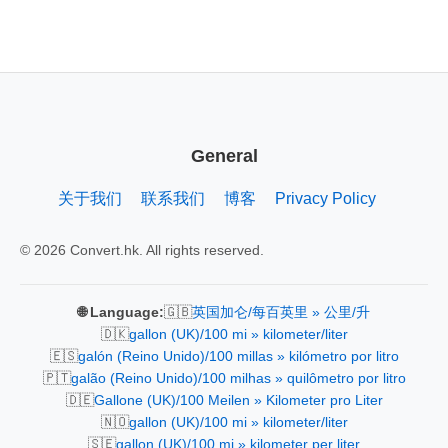
General
关于我们
联系我们
博客
Privacy Policy
© 2026 Convert.hk. All rights reserved.
🇬🇧
🌐 Language:
英国加仑/每百英里 » 公里/升
🇩🇰
gallon (UK)/100 mi » kilometer/liter
🇪🇸
galón (Reino Unido)/100 millas » kilómetro por litro
🇵🇹
galão (Reino Unido)/100 milhas » quilômetro por litro
🇩🇪
Gallone (UK)/100 Meilen » Kilometer pro Liter
🇳🇴
gallon (UK)/100 mi » kilometer/liter
🇸🇪
gallon (UK)/100 mi » kilometer per liter