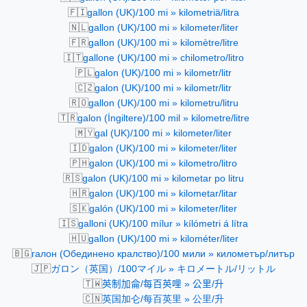
🇫🇮
gallon (UK)/100 mi » kilometriä/litra
🇳🇱
gallon (UK)/100 mi » kilometer/liter
🇫🇷
gallon (UK)/100 mi » kilomètre/litre
🇮🇹
gallone (UK)/100 mi » chilometro/litro
🇵🇱
galon (UK)/100 mi » kilometr/litr
🇨🇿
galon (UK)/100 mi » kilometr/litr
🇷🇴
gallon (UK)/100 mi » kilometru/litru
🇹🇷
galon (İngiltere)/100 mil » kilometre/litre
🇲🇾
gal (UK)/100 mi » kilometer/liter
🇮🇩
galon (UK)/100 mi » kilometer/liter
🇵🇭
galon (UK)/100 mi » kilometro/litro
🇷🇸
galon (UK)/100 mi » kilometar po litru
🇭🇷
galon (UK)/100 mi » kilometar/litar
🇸🇰
galón (UK)/100 mi » kilometer/liter
🇮🇸
galloni (UK)/100 mílur » kílómetri á lítra
🇭🇺
gallon (UK)/100 mi » kilométer/liter
🇧🇬
галон (Обединено кралство)/100 мили » километър/литър
🇯🇵
ガロン（英国）/100マイル » キロメートル/リットル
🇹🇼
英制加侖/每百英哩 » 公里/升
🇨🇳
英国加仑/每百英里 » 公里/升