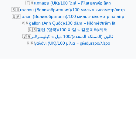
🇹🇭
แกลลอน (UK)/100 ไมล์ » กิโลเมตรต่อ ลิตร
🇷🇺
галлон (Великобритания)/100 миль » километр/литр
🇺🇦
галон (Великобританія)/100 миль » кілометр на літр
🇻🇳
gallon (Anh Quốc)/100 dặm » kilômét/trăm lít
🇰🇷
갤런 (영국)/100 마일 » 킬로미터/리터
🇸🇦
غالون (المملكة المتحدة)/100 ميل » كيلومتر/لتر
🇬🇷
γαλόνι (UK)/100 μίλια » χιλιόμετρο/λίτρο