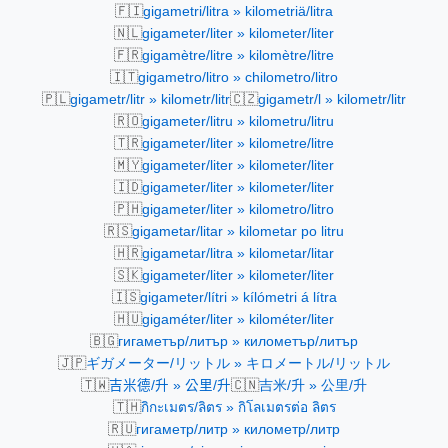
🇫🇮
gigametri/litra » kilometriä/litra
🇳🇱
gigameter/liter » kilometer/liter
🇫🇷
gigamètre/litre » kilomètre/litre
🇮🇹
gigametro/litro » chilometro/litro
🇵🇱
🇨🇿
gigametr/litr » kilometr/litr
gigametr/l » kilometr/litr
🇷🇴
gigameter/litru » kilometru/litru
🇹🇷
gigameter/liter » kilometre/litre
🇲🇾
gigameter/liter » kilometer/liter
🇮🇩
gigameter/liter » kilometer/liter
🇵🇭
gigameter/liter » kilometro/litro
🇷🇸
gigametar/litar » kilometar po litru
🇭🇷
gigametar/litra » kilometar/litar
🇸🇰
gigameter/liter » kilometer/liter
🇮🇸
gigameter/lítri » kílómetri á lítra
🇭🇺
gigaméter/liter » kilométer/liter
🇧🇬
гигаметър/литър » километър/литър
🇯🇵
ギガメーター/リットル » キロメートル/リットル
🇹🇼
🇨🇳
吉米德/升 » 公里/升
吉米/升 » 公里/升
🇹🇭
กิกะเมตร/ลิตร » กิโลเมตรต่อ ลิตร
🇷🇺
гигаметр/литр » километр/литр