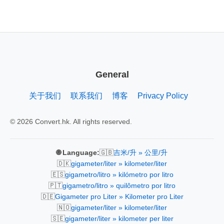
General
关于我们
联系我们
博客
Privacy Policy
© 2026 Convert.hk. All rights reserved.
🇬🇧
🌐 Language:
吉米/升 » 公里/升
🇩🇰
gigameter/liter » kilometer/liter
🇪🇸
gigametro/litro » kilómetro por litro
🇵🇹
gigametro/litro » quilômetro por litro
🇩🇪
Gigameter pro Liter » Kilometer pro Liter
🇳🇴
gigameter/liter » kilometer/liter
🇸🇪
gigameter/liter » kilometer per liter