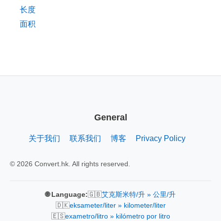
长度
面积
General
关于我们
联系我们
博客
Privacy Policy
© 2026 Convert.hk. All rights reserved.
🇬🇧
🌐 Language:
艾克斯米特/升 » 公里/升
🇩🇰
eksameter/liter » kilometer/liter
🇪🇸
exametro/litro » kilómetro por litro