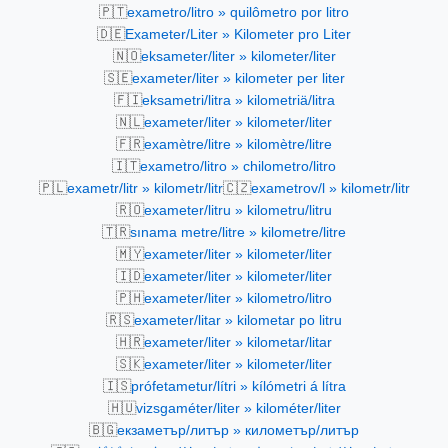
🇵🇹
exametro/litro » quilômetro por litro
🇩🇪
Exameter/Liter » Kilometer pro Liter
🇳🇴
eksameter/liter » kilometer/liter
🇸🇪
exameter/liter » kilometer per liter
🇫🇮
eksametri/litra » kilometriä/litra
🇳🇱
exameter/liter » kilometer/liter
🇫🇷
examètre/litre » kilomètre/litre
🇮🇹
exametro/litro » chilometro/litro
🇵🇱
🇨🇿
exametr/litr » kilometr/litr
exametrov/l » kilometr/litr
🇷🇴
exameter/litru » kilometru/litru
🇹🇷
sınama metre/litre » kilometre/litre
🇲🇾
exameter/liter » kilometer/liter
🇮🇩
exameter/liter » kilometer/liter
🇵🇭
exameter/liter » kilometro/litro
🇷🇸
exameter/litar » kilometar po litru
🇭🇷
exameter/liter » kilometar/litar
🇸🇰
exameter/liter » kilometer/liter
🇮🇸
prófetametur/lítri » kílómetri á lítra
🇭🇺
vizsgaméter/liter » kilométer/liter
🇧🇬
екзаметър/литър » километър/литър