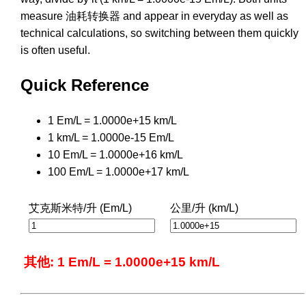
measure 油耗转换器 and appear in everyday as well as
technical calculations, so switching between them quickly
is often useful.
Quick Reference
1 Em/L = 1.0000e+15 km/L
1 km/L = 1.0000e-15 Em/L
10 Em/L = 1.0000e+16 km/L
100 Em/L = 1.0000e+17 km/L
艾克斯米特/升 (Em/L)
公里/升 (km/L)
其他: 1 Em/L = 1.0000e+15 km/L