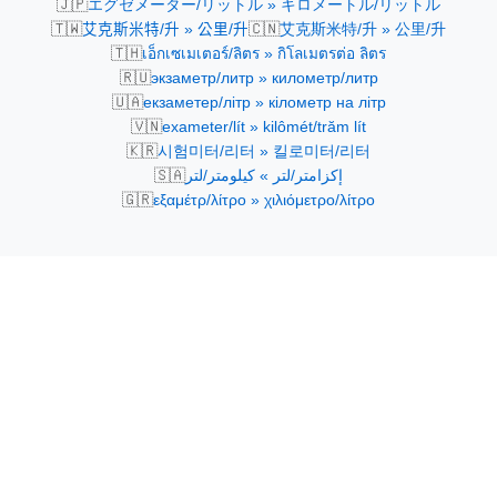
🇯🇵
エグゼメーター/リットル » キロメートル/リットル
🇹🇼
🇨🇳
艾克斯米特/升 » 公里/升
艾克斯米特/升 » 公里/升
🇹🇭
เอ็กเซเมเตอร์/ลิตร » กิโลเมตรต่อ ลิตร
🇷🇺
экзаметр/литр » километр/литр
🇺🇦
екзаметер/літр » кілометр на літр
🇻🇳
exameter/lít » kilômét/trăm lít
🇰🇷
시험미터/리터 » 킬로미터/리터
🇸🇦
إكزامتر/لتر » كيلومتر/لتر
🇬🇷
εξαμέτρ/λίτρο » χιλιόμετρο/λίτρο