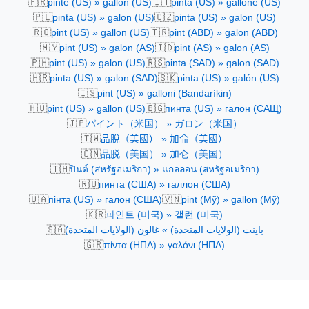
🇫🇷
🇮🇹
pinte (US) » gallon (US)
pinta (US) » gallone (US)
🇵🇱
🇨🇿
pinta (US) » galon (US)
pinta (US) » galon (US)
🇷🇴
🇹🇷
pint (US) » gallon (US)
pint (ABD) » galon (ABD)
🇲🇾
🇮🇩
pint (US) » galon (AS)
pint (AS) » galon (AS)
🇵🇭
🇷🇸
pint (US) » galon (US)
pinta (SAD) » galon (SAD)
🇭🇷
🇸🇰
pinta (US) » galon (SAD)
pinta (US) » galón (US)
🇮🇸
pint (US) » galloni (Bandaríkin)
🇭🇺
🇧🇬
pint (US) » gallon (US)
пинта (US) » галон (САЩ)
🇯🇵
パイント（米国） » ガロン（米国）
🇹🇼
品脫（美國） » 加侖（美國）
🇨🇳
品脱（美国） » 加仑（美国）
🇹🇭
ปินต์ (สหรัฐอเมริกา) » แกลลอน (สหรัฐอเมริกา)
🇷🇺
пинта (США) » галлон (США)
🇺🇦
🇻🇳
пінта (US) » галон (США)
pint (Mỹ) » gallon (Mỹ)
🇰🇷
파인트 (미국) » 갤런 (미국)
🇸🇦
باينت (الولايات المتحدة) » غالون (الولايات المتحدة)
🇬🇷
πίντα (ΗΠΑ) » γαλόνι (ΗΠΑ)