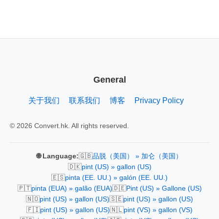
General
关于我们
联系我们
博客
Privacy Policy
© 2026 Convert.hk. All rights reserved.
🇬🇧
🌐 Language:
品脱（美国） » 加仑（美国）
🇩🇰
pint (US) » gallon (US)
🇪🇸
pinta (EE. UU.) » galón (EE. UU.)
🇵🇹
🇩🇪
pinta (EUA) » galão (EUA)
Pint (US) » Gallone (US)
🇳🇴
🇸🇪
pint (US) » gallon (US)
pint (US) » gallon (US)
🇫🇮
🇳🇱
pint (US) » gallon (US)
pint (VS) » gallon (VS)