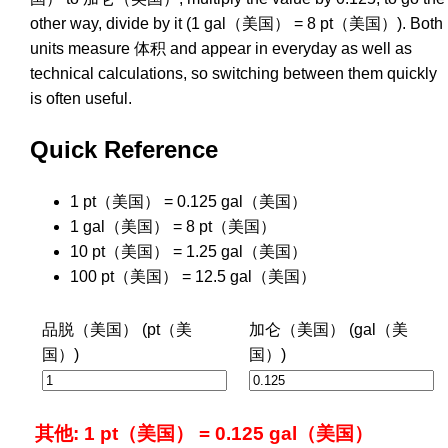
other way, divide by it (1 gal（美国） = 8 pt（美国）). Both
units measure 体积 and appear in everyday as well as
technical calculations, so switching between them quickly
is often useful.
Quick Reference
1 pt（美国） = 0.125 gal（美国）
1 gal（美国） = 8 pt（美国）
10 pt（美国） = 1.25 gal（美国）
100 pt（美国） = 12.5 gal（美国）
品脱（美国） (pt（美
加仑（美国） (gal（美
国）)
国）)
其他: 1 pt（美国） = 0.125 gal（美国）