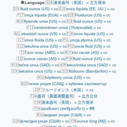
🇬🇧
🌐 Language:
液体盎司（美国） » 立方厘米
🇩🇰
🇪🇸
fluid ounce (US) » cc
onza líquida (EE. UU.) » cc
🇵🇹
🇩🇪
onça líquida (EUA) » cc
Fluidunze (US) » cc
🇳🇴
🇸🇪
flytende unse (US) » cc
fluid ounce (US) » cc
🇫🇮
nestemäinen unssi (Yhdysvallat) » cc
🇳🇱
🇫🇷
vloeistof ounce (VS) » cc
once liquide (US) » cc
🇮🇹
🇵🇱
once fluida (US) » cc
uncja płynna (US) » cc
🇨🇿
🇷🇴
tekutina unce (US) » cc
uncie fluid (US) » cc
🇹🇷
🇲🇾
sıvı onsu (ABD) » cc
inci cecair (AS) » cc
🇮🇩
🇵🇭
ounce cairan (AS) » cc
fluid ounce (US) » cc
🇷🇸
🇭🇷
tečna unca (SAD) » cc
tekućinska unca (SAD) » cc
🇸🇰
🇮🇸
tekutina unca (US) » cc
flúðounn (Bandaríkin) » cc
🇭🇺
folyékony uncia (US) » cc
🇧🇬
течна унция (САЩ) » кубичен сантиметър
🇯🇵
フルードオンス（米国） » cc
🇹🇼
盎司（美國液體盎司） » 立方公分
🇨🇳
液体盎司（美国） » 立方厘米
🇹🇭
ออนซ์เหลว (สหรัฐอเมริกา) » ซีซี
🇷🇺
жидкая унция (США) » cc
🇺🇦
🇻🇳
флюїдна унція (США) » cc
ounce lỏng (Mỹ) » cc