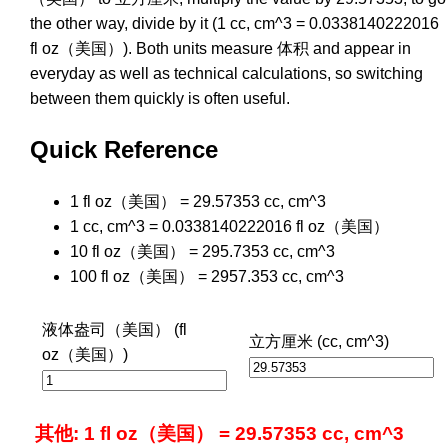
the other way, divide by it (1 cc, cm^3 = 0.0338140222016
fl oz（美国）). Both units measure 体积 and appear in
everyday as well as technical calculations, so switching
between them quickly is often useful.
Quick Reference
1 fl oz（美国） = 29.57353 cc, cm^3
1 cc, cm^3 = 0.0338140222016 fl oz（美国）
10 fl oz（美国） = 295.7353 cc, cm^3
100 fl oz（美国） = 2957.353 cc, cm^3
液体盎司（美国） (fl
立方厘米 (cc, cm^3)
oz（美国）)
其他: 1 fl oz（美国） = 29.57353 cc, cm^3