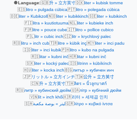
🇬🇧
🇩🇰
🌐 Language:
升 » 立方英寸
liter » kubisk tomme
🇪🇸
🇵🇹
litro » pulgada cúbica
litro » polegada cúbica
🇩🇪
🇳🇴
🇸🇪
liter » Kubikzoll
liter » kubikkinch
liter » kubikinch
🇫🇮
🇳🇱
litra » kuutiotuuma
liter » kubieke inch
🇫🇷
🇮🇹
litre » pouce cube
litro » pollice cubico
🇵🇱
🇨🇿
litr » cubic inch
litr » krychlový palec
🇷🇴
🇹🇷
🇲🇾
litru » inch cub
litre » kübik inç
liter » inci padu
🇮🇩
🇵🇭
liter » inci kubik
litro » kubo na pulgada
🇷🇸
🇭🇷
litar » kubni inč
litar » kubni inč
🇸🇰
🇮🇸
liter » kocký palec
lítrinn » kúbíkínch
🇭🇺
🇧🇬
liter » kocka inch
литър » кубичен инч
🇯🇵
🇹🇼
リットル » 立方インチ
公升 » 立方英寸
🇨🇳
🇹🇭
升 » 立方英寸
ลิตร » นิ้วลูกบาศก์
🇷🇺
🇺🇦
литр » кубинский дюйм
літр » кубічний дюйм
🇻🇳
🇰🇷
lít » inch khối
리터 » 세제곱 인치
🇸🇦
🇬🇷
ليتر » بوصة مكعبة
λίτρο » κυβικό ίντσα