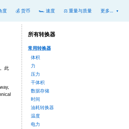
 角度
💰 货币
🏎️ 速度
⚖️ 重量与质量
更多...
所有转换器
常用转换器
体积
力
出。此
压力
干体积
way,
数据存储
nical
时间
油耗转换器
温度
电力