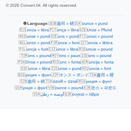
© 2026 Convert.hk. All rights reserved.
🇬🇧
🇩🇰
🌐 Language:
盎司 » 磅
ounce » pund
🇪🇸
🇵🇹
🇩🇪
onza » libra
onça » libra
Unze » Pfund
🇳🇴
🇸🇪
🇫🇮
unse » pund
uns » pund
unssi » pound
🇳🇱
🇫🇷
🇮🇹
onze » pond
once » livre
oncia » libbra
🇵🇱
🇨🇿
🇷🇴
uncja » funt
unce » libra
uncie » pound
🇹🇷
🇲🇾
🇮🇩
ons » pound
ons » paun
ons » pound
🇵🇭
🇷🇸
🇭🇷
Onsa » pound
unc » funta
uncija » funta
🇸🇰
🇮🇸
🇭🇺
unce » libra
unse » pund
uncia » font
🇧🇬
🇯🇵
🇹🇼
унция » фунт
オンス » ポンド
盎司 » 磅
🇨🇳
🇹🇭
🇷🇺
盎司 » 磅
ออนซ์ » ปอนด์
унция » фунт
🇺🇦
🇻🇳
🇰🇷
унція » фунт
ounce » pound
온스 » 파운드
🇸🇦
🇬🇷
أونصة » رطل
ουγκιά » λίβρα