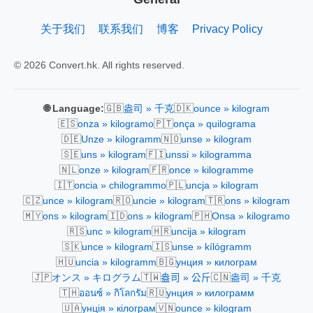
关于我们
联系我们
博客
Privacy Policy
© 2026 Convert.hk. All rights reserved.
🇬🇧
🇩🇰
🌐 Language:
盎司 » 千克
ounce » kilogram
🇪🇸
🇵🇹
onza » kilogramo
onça » quilograma
🇩🇪
🇳🇴
Unze » kilogramm
unse » kilogram
🇸🇪
🇫🇮
uns » kilogram
unssi » kilogramma
🇳🇱
🇫🇷
onze » kilogram
once » kilogramme
🇮🇹
🇵🇱
oncia » chilogrammo
uncja » kilogram
🇨🇿
🇷🇴
🇹🇷
unce » kilogram
uncie » kilogram
ons » kilogram
🇲🇾
🇮🇩
🇵🇭
ons » kilogram
ons » kilogram
Onsa » kilogramo
🇷🇸
🇭🇷
unc » kilogram
uncija » kilogram
🇸🇰
🇮🇸
unce » kilogram
unse » kílógramm
🇭🇺
🇧🇬
uncia » kilogramm
унция » килограм
🇯🇵
🇹🇼
🇨🇳
オンス » キログラム
盎司 » 公斤
盎司 » 千克
🇹🇭
🇷🇺
ออนซ์ » กิโลกรัม
унция » килограмм
🇺🇦
🇻🇳
унція » кілограм
ounce » kilogram