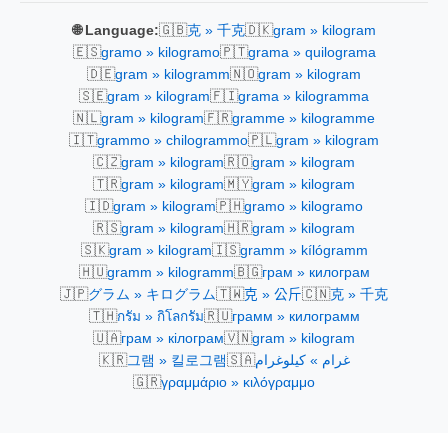
🇬🇧
🇩🇰
🌐 Language:
克 » 千克
gram » kilogram
🇪🇸
🇵🇹
gramo » kilogramo
grama » quilograma
🇩🇪
🇳🇴
gram » kilogramm
gram » kilogram
🇸🇪
🇫🇮
gram » kilogram
grama » kilogramma
🇳🇱
🇫🇷
gram » kilogram
gramme » kilogramme
🇮🇹
🇵🇱
grammo » chilogrammo
gram » kilogram
🇨🇿
🇷🇴
gram » kilogram
gram » kilogram
🇹🇷
🇲🇾
gram » kilogram
gram » kilogram
🇮🇩
🇵🇭
gram » kilogram
gramo » kilogramo
🇷🇸
🇭🇷
gram » kilogram
gram » kilogram
🇸🇰
🇮🇸
gram » kilogram
gramm » kílógramm
🇭🇺
🇧🇬
gramm » kilogramm
грам » килограм
🇯🇵
🇹🇼
🇨🇳
グラム » キログラム
克 » 公斤
克 » 千克
🇹🇭
🇷🇺
กรัม » กิโลกรัม
грамм » килограмм
🇺🇦
🇻🇳
грам » кілограм
gram » kilogram
🇰🇷
🇸🇦
그램 » 킬로그램
غرام » كيلوغرام
🇬🇷
γραμμάριο » κιλόγραμμο