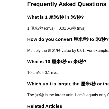
Frequently Asked Questions
What is 1 厘米/秒 in 米/秒?
1 厘米/秒 (cm/s) = 0.01 米/秒 (m/s).
How do you convert 厘米/秒 to 米/秒?
Multiply the 厘米/秒 value by 0.01. For example, 
What is 10 厘米/秒 in 米/秒?
10 cm/s = 0.1 m/s.
Which unit is larger, the 厘米/秒 or t
The 米/秒 is the larger unit: 1 cm/s equals only 
Related Articles