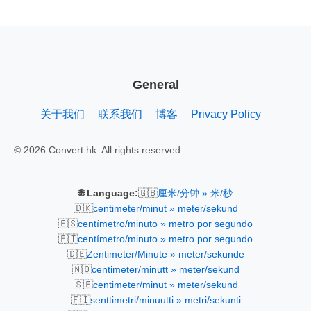
General
关于我们
联系我们
博客
Privacy Policy
© 2026 Convert.hk. All rights reserved.
🇬🇧
🌐 Language:
厘米/分钟 » 米/秒
🇩🇰
centimeter/minut » meter/sekund
🇪🇸
centímetro/minuto » metro por segundo
🇵🇹
centímetro/minuto » metro por segundo
🇩🇪
Zentimeter/Minute » meter/sekunde
🇳🇴
centimeter/minutt » meter/sekund
🇸🇪
centimeter/minut » meter/sekund
🇫🇮
senttimetri/minuutti » metri/sekunti