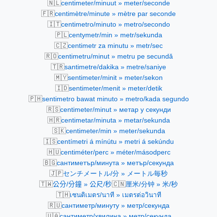
🇳🇱
centimeter/minuut » meter/seconde
🇫🇷
centimètre/minute » mètre par seconde
🇮🇹
centimetro/minuto » metro/secondo
🇵🇱
centymetr/min » metr/sekunda
🇨🇿
centimetr za minutu » metr/sec
🇷🇴
centimetru/minut » metru pe secundă
🇹🇷
santimetre/dakika » metre/saniye
🇲🇾
sentimeter/minit » meter/sekon
🇮🇩
sentimeter/menit » meter/detik
🇵🇭
sentimetro bawat minuto » metro/kada segundo
🇷🇸
centimeter/minut » метар у секунди
🇭🇷
centimetar/minuta » metar/sekunda
🇸🇰
centimeter/min » meter/sekunda
🇮🇸
centímetri á mínútu » metri á sekúndu
🇭🇺
centiméter/perc » méter/másodperc
🇧🇬
сантиметър/минута » метър/секунда
🇯🇵
センチメートル/分 » メートル毎秒
🇹🇼
🇨🇳
公分/分鐘 » 公尺/秒
厘米/分钟 » 米/秒
🇹🇭
เซนติเมตร/นาที » เมตรต่อวินาที
🇷🇺
сантиметр/минуту » метр/секунда
🇺🇦
сантиметр/хвилина » метр/секунда