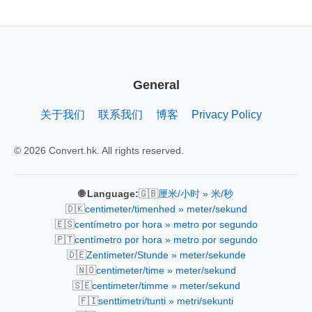
General
关于我们
联系我们
博客
Privacy Policy
© 2026 Convert.hk. All rights reserved.
🇬🇧
🌐 Language:
厘米/小时 » 米/秒
🇩🇰
centimeter/timenhed » meter/sekund
🇪🇸
centímetro por hora » metro por segundo
🇵🇹
centímetro por hora » metro por segundo
🇩🇪
Zentimeter/Stunde » meter/sekunde
🇳🇴
centimeter/time » meter/sekund
🇸🇪
centimeter/timme » meter/sekund
🇫🇮
senttimetri/tunti » metri/sekunti