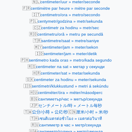
🇳🇱
centimeter/uur » meter/seconde
🇫🇷
centimètre par heure » mètre par seconde
🇮🇹
centimetro/ora » metro/secondo
🇵🇱
centymetr/godzina » metr/sekunda
🇨🇿
centimetr za hodinu » metr/sec
🇷🇴
centimetru/oră » metru pe secundă
🇹🇷
santimetre/saat » metre/saniye
🇲🇾
sentimeter/jam » meter/sekon
🇮🇩
sentimeter/jam » meter/detik
🇵🇭
sentimetro kada oras » metro/kada segundo
🇷🇸
centimeter na sat » метар у секунди
🇭🇷
centimeter/sat » metar/sekunda
🇸🇰
centimeter za hodinu » meter/sekunda
🇮🇸
sentímetri/klukkustund » metri á sekúndu
🇭🇺
centiméter/óra » méter/másodperc
🇧🇬
сантиметър/час » метър/секунда
🇯🇵
センチメートル/時 » メートル毎秒
🇹🇼
🇨🇳
公分/小時 » 公尺/秒
厘米/小时 » 米/秒
🇹🇭
เซนติเมตรต่อชั่วโมง » เมตรต่อวินาที
🇷🇺
сантиметр в час » метр/секунда
🇺🇦
сантиметр/година » метр/секунда