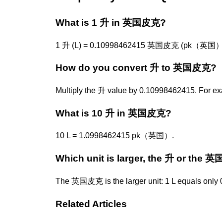
What is 1 升 in 英国皮克?
1 升 (L) = 0.10998462415 英国皮克 (pk（英国）
How do you convert 升 to 英国皮克?
Multiply the 升 value by 0.10998462415. For
What is 10 升 in 英国皮克?
10 L = 1.0998462415 pk（英国）.
Which unit is larger, the 升 or the
The 英国皮克 is the larger unit: 1 L equals o
Related Articles