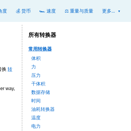
 角度
💰 货币
🏎️ 速度
⚖️ 重量与质量
更多...
所有转换器
常用转换器
体积
力
转换
转
压力
干体积
er way,
数据存储
时间
油耗转换器
温度
电力