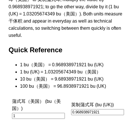
0.968938971921; to go the other way, divide by it (1 bu
(UK) = 1.03205674349 bu（美国）). Both units measure
干体积 and appear in everyday as well as technical
calculations, so switching between them quickly is often
useful.
Quick Reference
1 bu（美国） = 0.968938971921 bu (UK)
1 bu (UK) = 1.03205674349 bu（美国）
10 bu（美国） = 9.68938971921 bu (UK)
100 bu（美国） = 96.8938971921 bu (UK)
蒲式耳（美国） (bu（美
英制蒲式耳 (bu (UK))
国）)