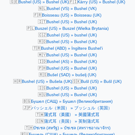
🇸🇪
🇫🇮
Bushel (US) » Bushel (UK)
Kärry (US) » Bushel (UK)
🇳🇱
Bushel (VS) » Bushel (VK)
🇫🇷
Boisseau (US) » Boisseau (UK)
🇮🇹
Bushel (US) » Bushel (UK)
🇵🇱
Buszel (US) » Buszel (Wielka Brytania)
🇨🇿
Bushel (US) » bushel (UK)
🇷🇴
Bushel (US) » Bushel (UK)
🇹🇷
Bushel (ABD) » İngiltere Bushel'i
🇲🇾
Bushel (US) » Bushel (UK)
🇮🇩
Bushel (AS) » Bushel (UK)
🇵🇭
Bushel (US) » Bushel (UK)
🇷🇸
Bušel (SAD) » bušelj (UK)
🇭🇷
🇸🇰
Bushel (US) » Bušela (UK)
Bušl (US) » Bušl (UK)
🇮🇸
Bushel (US) » Bushel (UK)
🇭🇺
Bushel (US) » Bushel (UK)
🇧🇬
Бушел (САЩ) » Бушел (Великобритания)
🇯🇵
バッシェル（米国） » ブッシュル（英国）
🇹🇼
蒲式耳（美國） » 英國蒲式耳
🇨🇳
蒲式耳（美国） » 英制蒲式耳
🇹🇭
บัชเชล (สหรัฐ) » บัชเชล (สหราชอาณาจักร)
🇷🇺
Бушель (США) » Бушель (Великобритания)