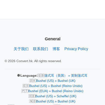
General
关于我们
联系我们
博客
Privacy Policy
© 2026 Convert.hk. All rights reserved.
🇬🇧
🌐 Language:
蒲式耳（美国） » 英制蒲式耳
🇩🇰
Bushel (US) » Bushel (UK)
🇪🇸
Bushel (US) » Bushel (Reino Unido)
🇵🇹
Bushel (EUA) » Bushel (Reino Unido)
🇩🇪
Bushel (US) » Scheffel (UK)
🇳🇴
Bushel (US) » Bushel (UK)