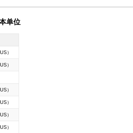
基本单位
k（US）
k（US）
k（US）
k（US）
k（US）
k（US）