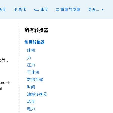
 角度
💰 货币
🏎️ 速度
⚖️ 重量与质量
更多...
所有转换器
常用转换器
体积
力
此外，
压力
干体积
数据存储
sure 干
时间
l.
油耗转换器
温度
电力