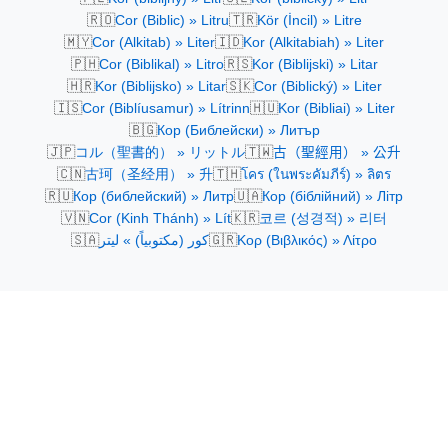
🇷🇴
🇹🇷
Cor (Biblic) » Litru
Kör (İncil) » Litre
🇲🇾
🇮🇩
Cor (Alkitab) » Liter
Kor (Alkitabiah) » Liter
🇵🇭
🇷🇸
Cor (Biblikal) » Litro
Kor (Biblijski) » Litar
🇭🇷
🇸🇰
Kor (Biblijsko) » Litar
Cor (Biblický) » Liter
🇮🇸
🇭🇺
Cor (Biblíusamur) » Lítrinn
Kor (Bibliai) » Liter
🇧🇬
Кор (Библейски) » Литър
🇯🇵
🇹🇼
コル（聖書的） » リットル
古（聖經用） » 公升
🇨🇳
🇹🇭
古珂（圣经用） » 升
โคร (ในพระคัมภีร์) » ลิตร
🇷🇺
🇺🇦
Кор (библейский) » Литр
Кор (біблійний) » Літр
🇻🇳
🇰🇷
Cor (Kinh Thánh) » Lít
코르 (성경적) » 리터
🇸🇦
🇬🇷
كور (مكتوبياً) » ليتر
Κορ (Βιβλικός) » Λίτρο