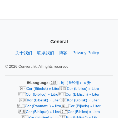
General
关于我们
联系我们
博客
Privacy Policy
© 2026 Convert.hk. All rights reserved.
🇬🇧
🌐 Language:
古珂（圣经用） » 升
🇩🇰
🇪🇸
Cor (Bibelsk) » Liter
Cor (bíblico) » Litro
🇵🇹
🇩🇪
Cor (Bíblico) » Litro
Cor (Biblisch) » Liter
🇳🇴
🇸🇪
Kor (Bibelsk) » Liter
Kor (Biblisk) » Liter
🇫🇮
🇳🇱
Cor (Raamattu) » litra
Cor (Bijbels) » Liter
🇫🇷
🇮🇹
Cor (Biblique) » Litre
Cor (Biblico) » Litro
🇵🇱
🇨🇿
Kor (biblijny) » Litr
Kor (biblický) » Litr