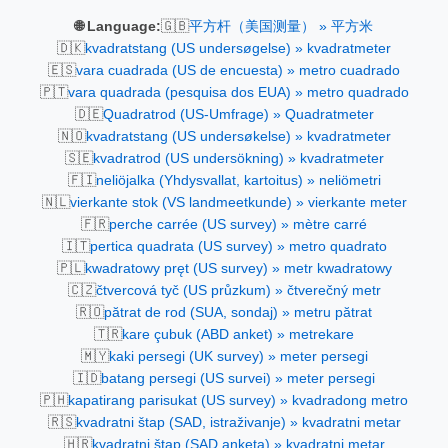
🇬🇧
🌐 Language:
平方杆（美国测量） » 平方米
🇩🇰
kvadratstang (US undersøgelse) » kvadratmeter
🇪🇸
vara cuadrada (US de encuesta) » metro cuadrado
🇵🇹
vara quadrada (pesquisa dos EUA) » metro quadrado
🇩🇪
Quadratrod (US-Umfrage) » Quadratmeter
🇳🇴
kvadratstang (US undersøkelse) » kvadratmeter
🇸🇪
kvadratrod (US undersökning) » kvadratmeter
🇫🇮
neliöjalka (Yhdysvallat, kartoitus) » neliömetri
🇳🇱
vierkante stok (VS landmeetkunde) » vierkante meter
🇫🇷
perche carrée (US survey) » mètre carré
🇮🇹
pertica quadrata (US survey) » metro quadrato
🇵🇱
kwadratowy pręt (US survey) » metr kwadratowy
🇨🇿
čtvercová tyč (US průzkum) » čtverečný metr
🇷🇴
pătrat de rod (SUA, sondaj) » metru pătrat
🇹🇷
kare çubuk (ABD anket) » metrekare
🇲🇾
kaki persegi (UK survey) » meter persegi
🇮🇩
batang persegi (US survei) » meter persegi
🇵🇭
kapatirang parisukat (US survey) » kvadradong metro
🇷🇸
kvadratni štap (SAD, istraživanje) » kvadratni metar
🇭🇷
kvadratni štap (SAD anketa) » kvadratni metar