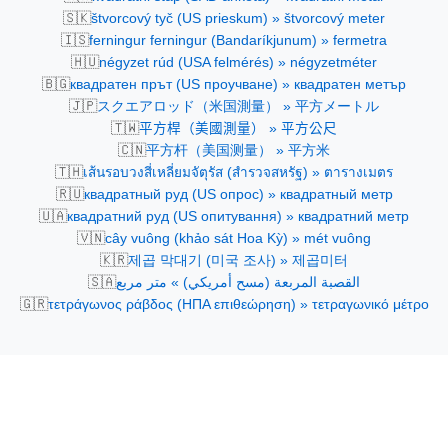
🇸🇰
štvorcový tyč (US prieskum) » štvorcový meter
🇮🇸
ferningur ferningur (Bandaríkjunum) » fermetra
🇭🇺
négyzet rúd (USA felmérés) » négyzetméter
🇧🇬
квадратен прът (US проучване) » квадратен метър
🇯🇵
スクエアロッド（米国測量） » 平方メートル
🇹🇼
平方桿（美國測量） » 平方公尺
🇨🇳
平方杆（美国测量） » 平方米
🇹🇭
เส้นรอบวงสี่เหลี่ยมจัตุรัส (สำรวจสหรัฐ) » ตารางเมตร
🇷🇺
квадратный руд (US опрос) » квадратный метр
🇺🇦
квадратний руд (US опитування) » квадратний метр
🇻🇳
cây vuông (khảo sát Hoa Kỳ) » mét vuông
🇰🇷
제곱 막대기 (미국 조사) » 제곱미터
🇸🇦
القصبة المربعة (مسح أمريكي) » متر مربع
🇬🇷
τετράγωνος ράβδος (ΗΠΑ επιθεώρηση) » τετραγωνικό μέτρο