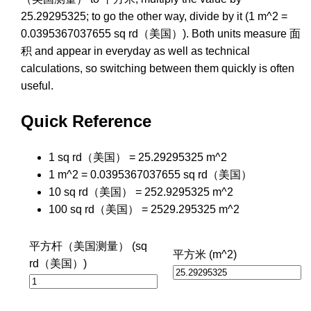
25.29295325; to go the other way, divide by it (1 m^2 =
0.0395367037655 sq rd（美国）). Both units measure 面
积 and appear in everyday as well as technical
calculations, so switching between them quickly is often
useful.
Quick Reference
1 sq rd（美国） = 25.29295325 m^2
1 m^2 = 0.0395367037655 sq rd（美国）
10 sq rd（美国） = 252.9295325 m^2
100 sq rd（美国） = 2529.295325 m^2
平方杆（美国测量） (sq
平方米 (m^2)
rd（美国）)