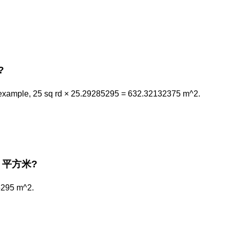
?
example, 25 sq rd × 25.29285295 = 632.32132375 m^2.
the 平方米?
5295 m^2.