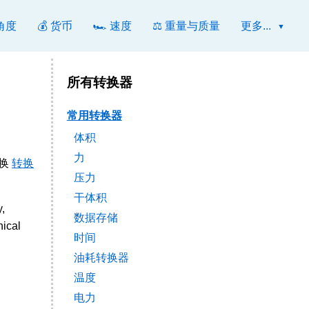
 角度
💰 货币
🏎️ 速度
⚖️ 重量与质量
更多...
所有转换器
常用转换器
体积
力
转换
转换
压力
干体积
,
数据存储
nical
时间
油耗转换器
温度
电力