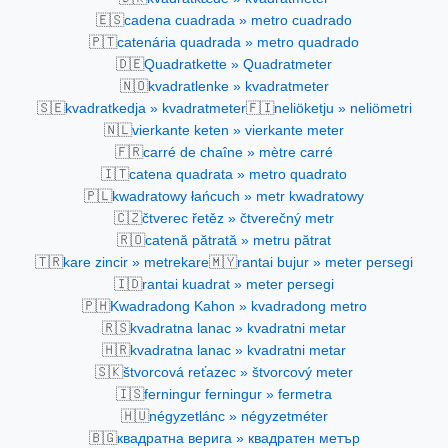
🇪🇸
cadena cuadrada » metro cuadrado
🇵🇹
catenária quadrada » metro quadrado
🇩🇪
Quadratkette » Quadratmeter
🇳🇴
kvadratlenke » kvadratmeter
🇸🇪
🇫🇮
kvadratkedja » kvadratmeter
neliöketju » neliömetri
🇳🇱
vierkante keten » vierkante meter
🇫🇷
carré de chaîne » mètre carré
🇮🇹
catena quadrata » metro quadrato
🇵🇱
kwadratowy łańcuch » metr kwadratowy
🇨🇿
čtverec řetěz » čtverečný metr
🇷🇴
catenă pătrată » metru pătrat
🇹🇷
🇲🇾
kare zincir » metrekare
rantai bujur » meter persegi
🇮🇩
rantai kuadrat » meter persegi
🇵🇭
Kwadradong Kahon » kvadradong metro
🇷🇸
kvadratna lanac » kvadratni metar
🇭🇷
kvadratna lanac » kvadratni metar
🇸🇰
štvorcová reťazec » štvorcový meter
🇮🇸
ferningur ferningur » fermetra
🇭🇺
négyzetlánc » négyzetméter
🇧🇬
квадратна верига » квадратен метър