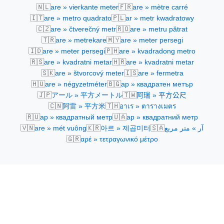
🇳🇱
🇫🇷
are » vierkante meter
are » mètre carré
🇮🇹
🇵🇱
are » metro quadrato
ar » metr kwadratowy
🇨🇿
🇷🇴
are » čtverečný metr
are » metru pătrat
🇹🇷
🇲🇾
are » metrekare
are » meter persegi
🇮🇩
🇵🇭
are » meter persegi
are » kvadradong metro
🇷🇸
🇭🇷
are » kvadratni metar
are » kvadratni metar
🇸🇰
🇮🇸
are » štvorcový meter
are » fermetra
🇭🇺
🇧🇬
are » négyzetméter
ар » квадратен метър
🇯🇵
🇹🇼
アール » 平方メートル
阿瑞 » 平方公尺
🇨🇳
🇹🇭
阿雷 » 平方米
อาเร » ตารางเมตร
🇷🇺
🇺🇦
ар » квадратный метр
ар » квадратний метр
🇻🇳
🇰🇷
🇸🇦
are » mét vuông
아르 » 제곱미터
آر » متر مربع
🇬🇷
αρέ » τετραγωνικό μέτρο