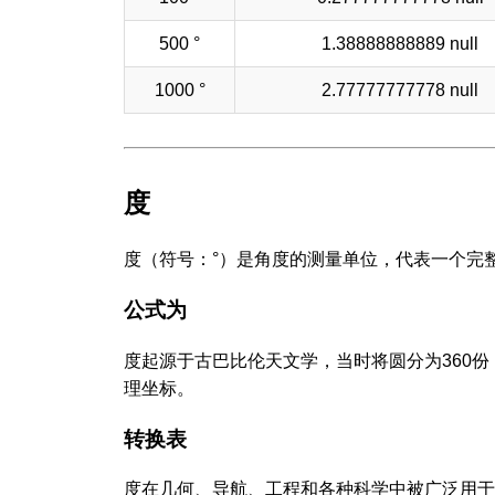
500 °
1.38888888889 null
1000 °
2.77777777778 null
度
度（符号：°）是角度的测量单位，代表一个完整圆
公式为
度起源于古巴比伦天文学，当时将圆分为360份
理坐标。
转换表
度在几何、导航、工程和各种科学中被广泛用于