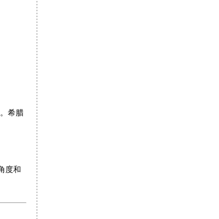
。希腊
角度和