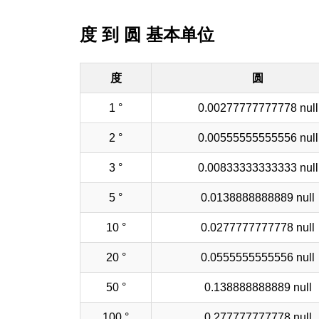
度 到 圆 基本单位
度
圆
1 °
0.00277777777778 null
2 °
0.00555555555556 null
3 °
0.00833333333333 null
5 °
0.0138888888889 null
10 °
0.0277777777778 null
20 °
0.0555555555556 null
50 °
0.138888888889 null
100 °
0.277777777778 null