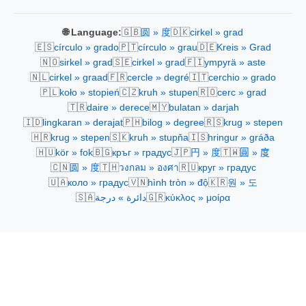
🇬🇧
🇩🇰
🌐 Language:
圆 » 度
cirkel » grad
🇪🇸
🇵🇹
🇩🇪
círculo » grado
círculo » grau
Kreis » Grad
🇳🇴
🇸🇪
🇫🇮
sirkel » grad
cirkel » grad
ympyrä » aste
🇳🇱
🇫🇷
🇮🇹
cirkel » graad
cercle » degré
cerchio » grado
🇵🇱
🇨🇿
🇷🇴
koło » stopień
kruh » stupen
cerc » grad
🇹🇷
🇲🇾
daire » derece
bulatan » darjah
🇮🇩
🇵🇭
🇷🇸
lingkaran » derajat
bilog » degree
krug » stepen
🇭🇷
🇸🇰
🇮🇸
krug » stepen
kruh » stupňa
hringur » gráða
🇭🇺
🇧🇬
🇯🇵
🇹🇼
kör » fok
кръг » градус
円 » 度
圓 » 度
🇨🇳
🇹🇭
🇷🇺
圆 » 度
วงกลม » องศา
круг » градус
🇺🇦
🇻🇳
🇰🇷
коло » градус
hình tròn » độ
원 » 도
🇸🇦
🇬🇷
دائرة » درجة
κύκλος » μοίρα