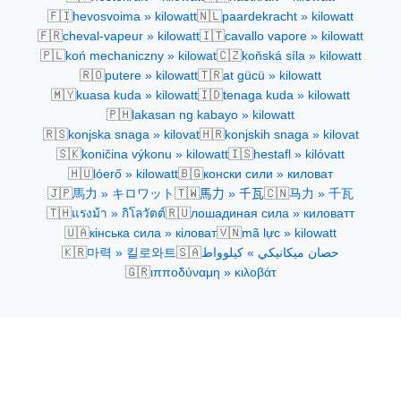
🇫🇮
🇳🇱
hevosvoima » kilowatt
paardekracht » kilowatt
🇫🇷
🇮🇹
cheval-vapeur » kilowatt
cavallo vapore » kilowatt
🇵🇱
🇨🇿
koń mechaniczny » kilowat
koňská síla » kilowatt
🇷🇴
🇹🇷
putere » kilowatt
at gücü » kilowatt
🇲🇾
🇮🇩
kuasa kuda » kilowatt
tenaga kuda » kilowatt
🇵🇭
lakasan ng kabayo » kilowatt
🇷🇸
🇭🇷
konjska snaga » kilovat
konjskih snaga » kilovat
🇸🇰
🇮🇸
koničina výkonu » kilowatt
hestafl » kilóvatt
🇭🇺
🇧🇬
lóerő » kilowatt
конски сили » киловат
🇯🇵
🇹🇼
🇨🇳
馬力 » キロワット
馬力 » 千瓦
马力 » 千瓦
🇹🇭
🇷🇺
แรงม้า » กิโลวัตต์
лошадиная сила » киловатт
🇺🇦
🇻🇳
кінська сила » кіловат
mã lực » kilowatt
🇰🇷
🇸🇦
마력 » 킬로와트
حصان ميكانيكي » كيلوواط
🇬🇷
ιπποδύναμη » κιλοβάτ