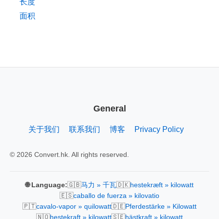
长度
面积
General
关于我们
联系我们
博客
Privacy Policy
© 2026 Convert.hk. All rights reserved.
🇬🇧
🇩🇰
🌐 Language:
马力 » 千瓦
hestekræft » kilowatt
🇪🇸
caballo de fuerza » kilovatio
🇵🇹
🇩🇪
cavalo-vapor » quilowatt
Pferdestärke » Kilowatt
🇳🇴
🇸🇪
hestekraft » kilowatt
hästkraft » kilowatt