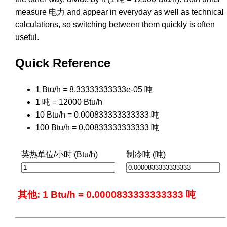
measure 电力 and appear in everyday as well as technical
calculations, so switching between them quickly is often
useful.
Quick Reference
1 Btu/h = 8.33333333333e-05 吨
1 吨 = 12000 Btu/h
10 Btu/h = 0.000833333333333 吨
100 Btu/h = 0.00833333333333 吨
英热单位/小时 (Btu/h)
制冷吨 (吨)
其他: 1 Btu/h = 0.0000833333333333 吨