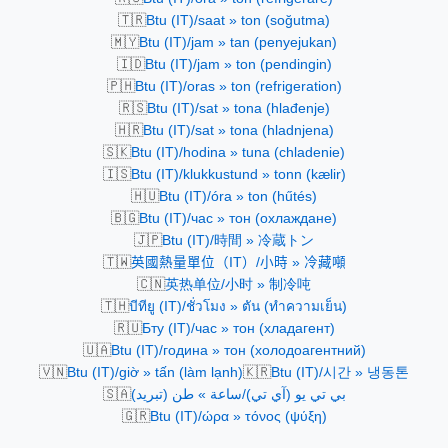
🇹🇷
Btu (IT)/saat » ton (soğutma)
🇲🇾
Btu (IT)/jam » tan (penyejukan)
🇮🇩
Btu (IT)/jam » ton (pendingin)
🇵🇭
Btu (IT)/oras » ton (refrigeration)
🇷🇸
Btu (IT)/sat » tona (hlađenje)
🇭🇷
Btu (IT)/sat » tona (hladnjena)
🇸🇰
Btu (IT)/hodina » tuna (chladenie)
🇮🇸
Btu (IT)/klukkustund » tonn (kælir)
🇭🇺
Btu (IT)/óra » ton (hűtés)
🇧🇬
Btu (IT)/час » тон (охлаждане)
🇯🇵
Btu (IT)/時間 » 冷蔵トン
🇹🇼
英國熱量單位（IT）/小時 » 冷藏噸
🇨🇳
英热单位/小时 » 制冷吨
🇹🇭
บีทียู (IT)/ชั่วโมง » ตัน (ทำความเย็น)
🇷🇺
Бту (IT)/час » тон (хладагент)
🇺🇦
Btu (IT)/година » тон (холодоагентний)
🇻🇳
🇰🇷
Btu (IT)/giờ » tấn (làm lạnh)
Btu (IT)/시간 » 냉동톤
🇸🇦
بي تي يو (آي تي)/ساعة » طن (تبريد)
🇬🇷
Btu (IT)/ώρα » τόνος (ψύξη)