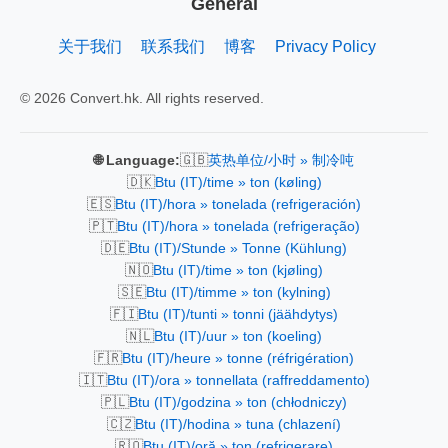
General
关于我们
联系我们
博客
Privacy Policy
© 2026 Convert.hk. All rights reserved.
🇬🇧
🌐 Language:
英热单位/小时 » 制冷吨
🇩🇰
Btu (IT)/time » ton (køling)
🇪🇸
Btu (IT)/hora » tonelada (refrigeración)
🇵🇹
Btu (IT)/hora » tonelada (refrigeração)
🇩🇪
Btu (IT)/Stunde » Tonne (Kühlung)
🇳🇴
Btu (IT)/time » ton (kjøling)
🇸🇪
Btu (IT)/timme » ton (kylning)
🇫🇮
Btu (IT)/tunti » tonni (jäähdytys)
🇳🇱
Btu (IT)/uur » ton (koeling)
🇫🇷
Btu (IT)/heure » tonne (réfrigération)
🇮🇹
Btu (IT)/ora » tonnellata (raffreddamento)
🇵🇱
Btu (IT)/godzina » ton (chłodniczy)
🇨🇿
Btu (IT)/hodina » tuna (chlazení)
🇷🇴
Btu (IT)/oră » ton (refrigerare)