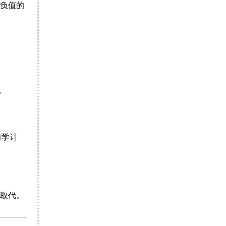
负值的
。
力学计
取代。