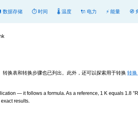
💾 数据存储
⏱️ 时间
🌡️ 温度
🔌 电力
⚡ 能量
🧭
hk
或反向转换。转换表和转换步骤也已列出。此外，还可以探索用于转换
转换
ation — it follows a formula. As a reference, 1 K equals 1.8 °
exact results.