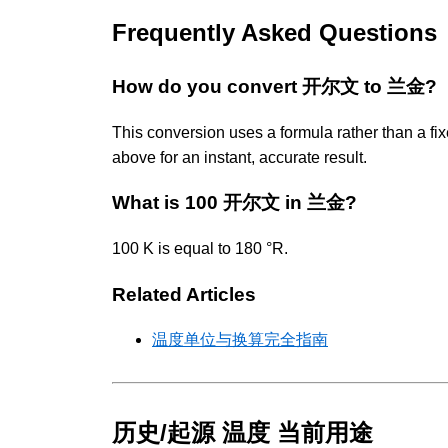
Frequently Asked Questions
How do you convert 开尔文 to 兰金?
This conversion uses a formula rather than a fix
above for an instant, accurate result.
What is 100 开尔文 in 兰金?
100 K is equal to 180 °R.
Related Articles
温度单位与换算完全指南
历史/起源 温度 当前用途