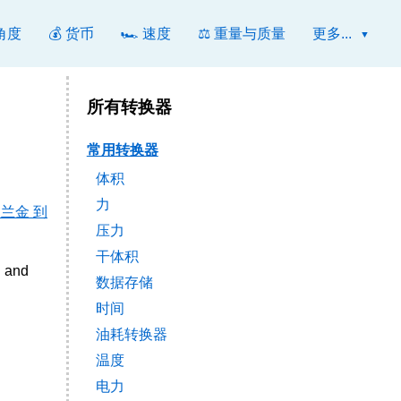
 角度
💰 货币
🏎️ 速度
⚖️ 重量与质量
更多...
所有转换器
常用转换器
体积
力
 兰金 到
压力
干体积
R and
数据存储
时间
油耗转换器
温度
电力