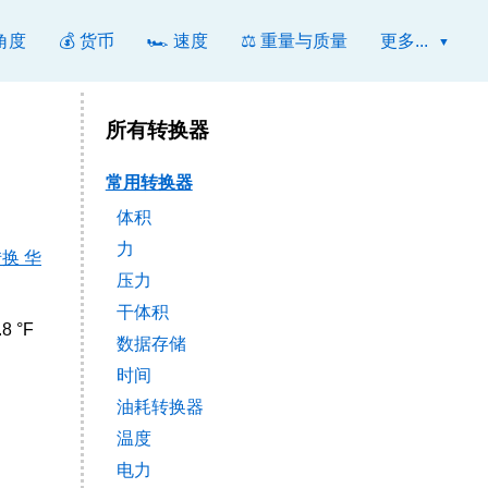
 角度
💰 货币
🏎️ 速度
⚖️ 重量与质量
更多...
所有转换器
常用转换器
体积
力
换 华
压力
干体积
.8 °F
数据存储
时间
油耗转换器
温度
电力