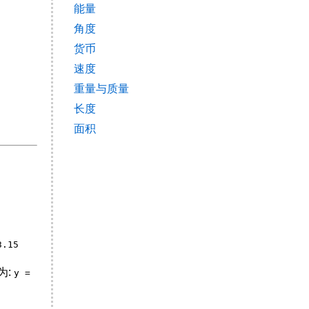
能量
角度
货币
速度
重量与质量
长度
面积
3.15
为:
y =