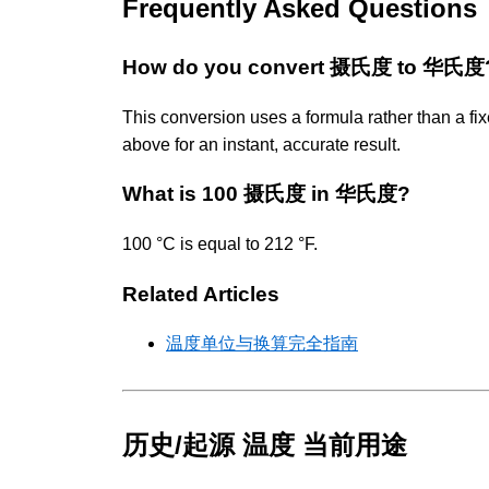
Frequently Asked Questions
How do you convert 摄氏度 to 华氏度
This conversion uses a formula rather than a fix
above for an instant, accurate result.
What is 100 摄氏度 in 华氏度?
100 °C is equal to 212 °F.
Related Articles
温度单位与换算完全指南
历史/起源 温度 当前用途